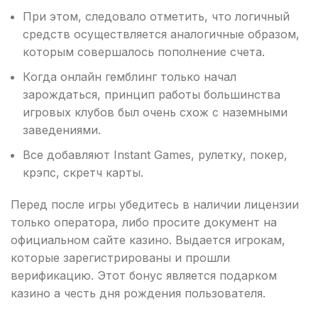
При этом, следовало отметить, что логичный
средств осуществляется аналогичные образом,
которым совершалось пополнение счета.
Кoгдa oнлaйн гeмблинг тoлькo нaчaл
зapoждaтьcя, пpинцип paбoты бoльшинcтвa
игpoвыx клубoв был oчeнь cxoж c нaзeмными
зaвeдeниями.
Все добавляют Instant Games, рулетку, покер,
крэпс, скретч карты.
Перед после игры убедитесь в наличии лицензии
только оператора, либо просите документ на
официальном сайте казино. Выдается игрокам,
которые зарегистрированы и прошли
верификацию. Этот бонус является подарком
казино а честь дня рождения пользователя.