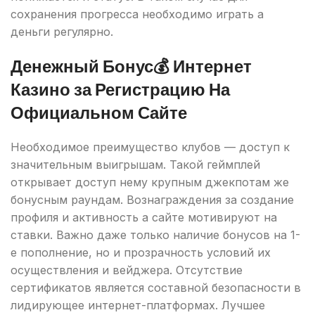
сохранения прогресса необходимо играть а
деньги регулярно.
Денежный Бонус💰 Интернет
Казино за Регистрацию На
Официальном Сайте
Необходимое преимущество клубов — доступ к
значительным выигрышам. Такой геймплей
открывает доступ нему крупным джекпотам же
бонусным раундам. Вознаграждения за создание
профиля и активность а сайте мотивируют на
ставки. Важно даже только наличие бонусов на 1-
е пополнение, но и прозрачность условий их
осуществления и вейджера. Отсутствие
сертификатов является составной безопасности в
лидирующее интернет-платформах. Лучшее