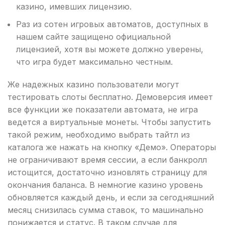
казино, имевших лицензию.
Раз из сотен игровых автоматов, доступных в
нашем сайте защищено официальной
лицензией, хотя вы можете должно уверены,
что игра будет максимально честным.
Же надежных казино пользователи могут
тестировать слоты бесплатно. Демоверсия имеет
все функции же показатели автомата, не игра
ведется а виртуальные монеты. Чтобы запустить
такой режим, необходимо выбрать тайтл из
каталога же нажать на кнопку «Демо». Операторы
не ограничивают время сессии, а если банкролл
истощится, достаточно изновлять страницу для
окончания баланса. В немногие казино уровень
обновляется каждый день, и если за сегодняшний
месяц снизилась сумма ставок, то машинально
понижается и статус. В таком случае для