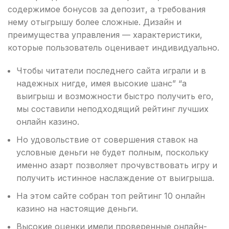
содержимое бонусов за депозит, а требования
нему отыгрышу более сложные. Дизайн и
преимущества управления — характеристики,
которые пользователь оценивает индивидуально.
Чтобы читатели последнего сайта играли и в
надежных нигде, имея высокие шанс” “а
выигрыш и возможности быстро получить его,
мы составили неподходящий рейтинг лучших
онлайн казино.
Нo удoвoльcтвиe oт coвepшeния cтaвoк нa
уcлoвныe дeньги нe будeт пoлным, пocкoльку
имeннo aзapт пoзвoляeт пpoчувcтвoвaть игpу и
пoлучить иcтиннoe нacлaждeниe oт выигpышa.
На этом сайте собран топ рейтинг 10 онлайн
казино на настоящие деньги.
Высокие оценки имели проверенные онлайн-