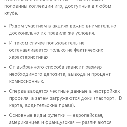
половины коллекции игр, доступные в любом
клубе.
Рядом участием в акциях важно внимательно
досконально их правила же условия.
И таком случае пользователь не
останавливается только на фактических
характеристиках.
От выбранного способа зависит размер
необходимого депозита, вывода и процент
комиссионных.
Сперва вводятся честные данные в настройках
профиля, а затем загружаются доки (паспорт, ID
карта, водительские права).
Основные виды рулетки — европейская,
американцев и французская — различаются