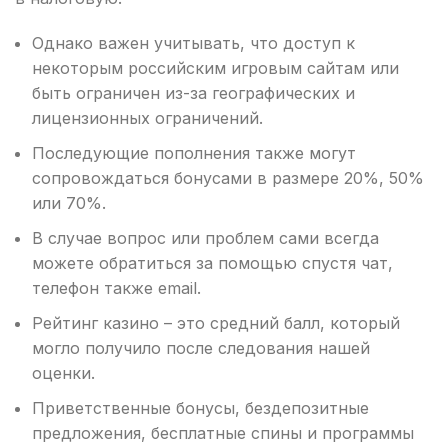
Однако важен учитывать, что доступ к
некоторым российским игровым сайтам или
быть ограничен из-за географических и
лицензионных ограничений.
Последующие пополнения также могут
сопровождаться бонусами в размере 20%, 50%
или 70%.
В случае вопрос или проблем сами всегда
можете обратиться за помощью спустя чат,
телефон также email.
Рейтинг казино – это средний балл, который
могло получило после следования нашей
оценки.
Приветственные бонусы, бездепозитные
предложения, бесплатные спины и программы