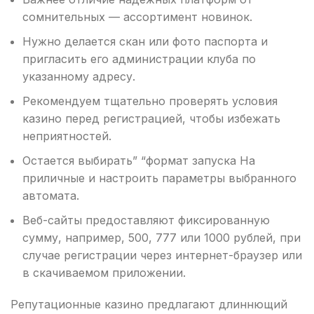
сомнительных — ассортимент новинок.
Нужно делается скан или фото паспорта и
пригласить его администрации клуба по
указанному адресу.
Рекомендуем тщательно проверять условия
казино перед регистрацией, чтобы избежать
неприятностей.
Остается выбирать” “формат запуска На
приличные и настроить параметры выбранного
автомата.
Веб-сайты предоставляют фиксированную
сумму, например, 500, 777 или 1000 рублей, при
случае регистрации через интернет-браузер или
в скачиваемом приложении.
Репутационные казино предлагают длиннющий