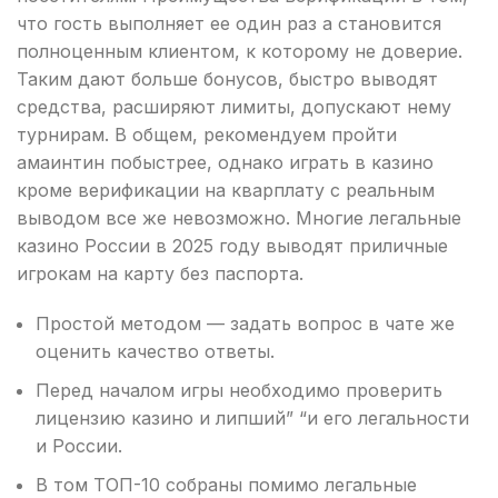
что гость выполняет ее один раз а становится
полноценным клиентом, к которому не доверие.
Таким дают больше бонусов, быстро выводят
средства, расширяют лимиты, допускают нему
турнирам. В общем, рекомендуем пройти
амаинтин побыстрее, однако играть в казино
кроме верификации на кварплату с реальным
выводом все же невозможно. Многие легальные
казино России в 2025 году выводят приличные
игрокам на карту без паспорта.
Простой методом — задать вопрос в чате же
оценить качество ответы.
Перед началом игры необходимо проверить
лицензию казино и липший” “и его легальности
и России.
В том ТОП-10 собраны помимо легальные