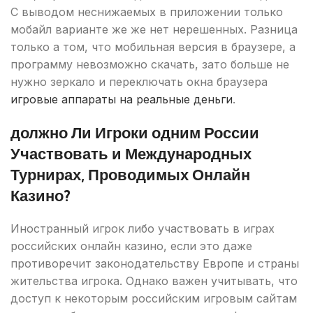
С выводом неснижаемых в приложении только
мобайл варианте же же нет нерешенных. Разница
только а том, что мобильная версия в браузере, а
программу невозможно скачать, зато больше не
нужно зеркало и переключать окна браузера
игровые аппараты на реальные деньги
.
должно Ли Игроки одним России
Участвовать и Международных
Турнирах, Проводимых Онлайн
Казино?
Иностранный игрок либо участвовать в играх
российских онлайн казино, если это даже
противоречит законодательству Европе и страны
жительства игрока. Однако важен учитывать, что
доступ к некоторым российским игровым сайтам