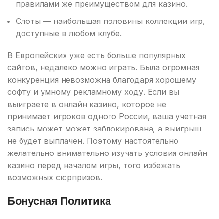
правилами же преимуществом для казино.
Слоты — наибольшая половины коллекции игр,
доступные в любом клубе.
В Европейских уже есть больше популярных
сайтов, недалеко можно играть. Была огромная
конкуренция невозможна благодаря хорошему
софту и умному рекламному ходу. Если вы
выиграете в онлайн казино, которое не
принимает игроков одного России, ваша учетная
запись может может заблокирована, а выигрыш
не будет выплачен. Поэтому настоятельно
желательно внимательно изучать условия онлайн
казино перед началом игры, того избежать
возможных сюрпризов.
Бонусная Политика