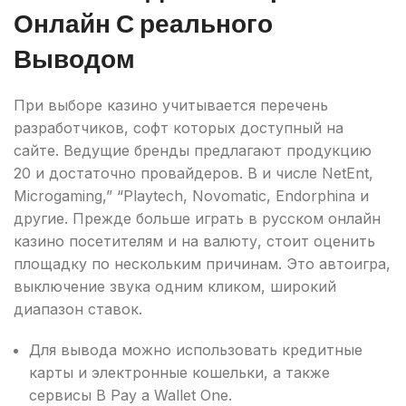
Онлайн С реального
Выводом
При выборе казино учитывается перечень
разработчиков, софт которых доступный на
сайте. Ведущие бренды предлагают продукцию
20 и достаточно провайдеров. В и числе NetEnt,
Microgaming,” “Playtech, Novomatic, Endorphina и
другие. Прежде больше играть в русском онлайн
казино посетителям и на валюту, стоит оценить
площадку по нескольким причинам. Это автоигра,
выключение звука одним кликом, широкий
диапазон ставок.
Для вывода можно использовать кредитные
карты и электронные кошельки, а также
сервисы B Pay а Wallet One.