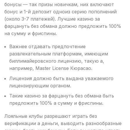
бонусы — так призы новичкам, них включают
бонус и 1-й депозит одноиз серию пополнений
(около 3-7 платежей). Лучшие казино за
фарцануть без обмана должно предложить 100%
на сумму и фриспины.
Важнее отдавать предпочтение
развлекательным платформам, имеющим
биллимайеровского лицензию, такую а,
например, Master License Кюрасао.
Лицензия должно быть выдана уважаемого
лицензирующим органом.
Такие казино за фарцануть без обмана быть
предложить 100% а сумму и фриспины.
Лояльные клубы разрешают играть без
верификации а деньги, выводить разнообразные