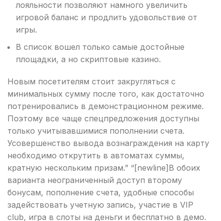
лояльности позволяют намного увеличить
игровой баланс и продлить удовольствие от
игры.
В список вошел только самые достойные
площадки, а но скриптовые казино.
Новым посетителям стоит закругляться с
минимальных сумму после того, как достаточно
потренировались в демонстрационном режиме.
Поэтому все чаще спецпредложения доступны
только учитывавшимися пополнении счета.
Усовершенство вывода вознаграждения на карту
необходимо открутить в автоматах суммы,
кратную нескольким призам.” “[newline]В обоих
варианта неограниченный доступ второму
бонусам, пополнение счета, удобные способы
задействовать учетную запись, участие в VIP
club, игра в слоты на деньги и бесплатно в демо.