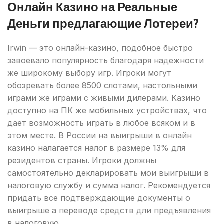
Онлайн Казино на Реальные
Деньги предлагающие Лотереи?
Irwin — это онлайн-казино, подобное быстро
завоевало популярность благодаря надежности
же широкому выбору игр. Игроки могут
обозревать более 8500 слотами, настольными
играми же играми с живыми дилерами. Казино
доступно на ПК же мобильных устройствах, что
дает возможность играть в любое всяком и в
этом месте. В России на выигрыши в онлайн
казино налагается налог в размере 13% для
резидентов страны. Игроки должны
самостоятельно декларировать мои выигрыши в
налоговую службу и сумма налог. Рекомендуется
придать все подтверждающие документы о
выигрыше а переводе средств дли предъявления
в налоговую.