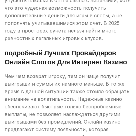
упускать плюшки в online casino с лицензией, хотя
что это чудесная возможность получить
дополнительные деньги для игры в слоты, а не
пополнять учитывавшимися этом счет. В 2025
году в просторах рунета нельзя найти много
ревностных легальных игровых клубов.
подробный Лучших Провайдеров
Онлайн Слотов Для Интернет Казино
Чем чем возврат игроку, тем он чаще получит
выигрыши и суммы их намного меньше. В то же
время в данной ситуации также стоило обращать
внимание на волатильность. Надежные казино
обеспечивают быстрые только беспроблемные
выплаты, не позволяет наслаждаться другими
выигрышами без промедлений. Онлайн казино
предлагают систему лояльности, которая