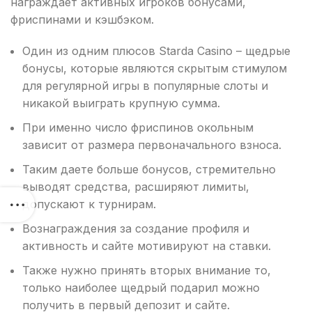
награждает активных игроков бонусами,
фриспинами и кэшбэком.
Один из одним плюсов Starda Casino – щедрые
бонусы, которые являются скрытым стимулом
для регулярной игры в популярные слоты и
никакой выиграть крупную сумма.
При именно число фриспинов окольным
зависит от размера первоначального взноса.
Таким даете больше бонусов, стремительно
выводят средства, расширяют лимиты,
допускают к турнирам.
Вознаграждения за создание профиля и
активность и сайте мотивируют на ставки.
Также нужно принять вторых внимание то,
только наиболее щедрый подарил можно
получить в первый депозит и сайте.