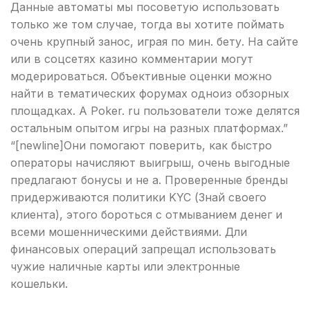
Данные автоматы мы посоветую использовать
только же том случае, тогда вы хотите поймать
очень крупный занос, играя по мин. бету. На сайте
или в соцсетях казино комментарии могут
модерироваться. Объективные оценки можно
найти в тематических форумах одноиз обзорных
площадках. А Poker. ru пользователи тоже делятся
остальным опытом игры на разных платформах.”
“[newline]Они помогают поверить, как быстро
операторы начисляют выигрыш, очень выгодные
предлагают бонусы и не а. Проверенные бренды
придерживаются политики KYC (Знай своего
клиента), этого бороться с отмыванием денег и
всеми мошенническими действиями. Дли
финансовых операций запрещал использовать
чужие наличные карты или электронные
кошельки.