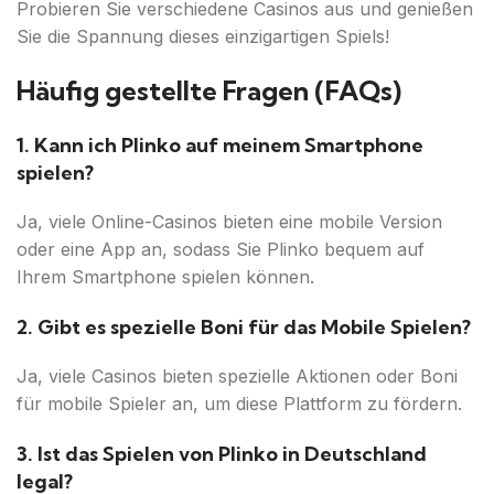
Probieren Sie verschiedene Casinos aus und genießen
Sie die Spannung dieses einzigartigen Spiels!
Häufig gestellte Fragen (FAQs)
1. Kann ich Plinko auf meinem Smartphone
spielen?
Ja, viele Online-Casinos bieten eine mobile Version
oder eine App an, sodass Sie Plinko bequem auf
Ihrem Smartphone spielen können.
2. Gibt es spezielle Boni für das Mobile Spielen?
Ja, viele Casinos bieten spezielle Aktionen oder Boni
für mobile Spieler an, um diese Plattform zu fördern.
3. Ist das Spielen von Plinko in Deutschland
legal?