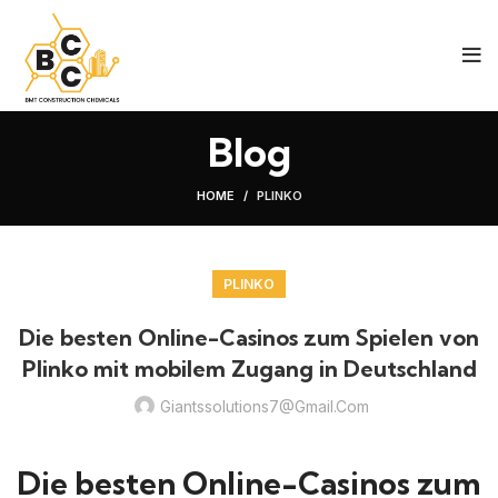
Blog
HOME
PLINKO
PLINKO
Die besten Online-Casinos zum Spielen von
Plinko mit mobilem Zugang in Deutschland
Giantssolutions7@gmail.com
Die besten Online-Casinos zum