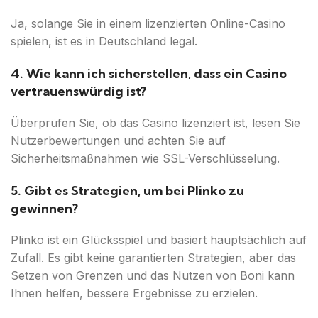
Ja, solange Sie in einem lizenzierten Online-Casino
spielen, ist es in Deutschland legal.
4. Wie kann ich sicherstellen, dass ein Casino
vertrauenswürdig ist?
Überprüfen Sie, ob das Casino lizenziert ist, lesen Sie
Nutzerbewertungen und achten Sie auf
Sicherheitsmaßnahmen wie SSL-Verschlüsselung.
5. Gibt es Strategien, um bei Plinko zu
gewinnen?
Plinko ist ein Glücksspiel und basiert hauptsächlich auf
Zufall. Es gibt keine garantierten Strategien, aber das
Setzen von Grenzen und das Nutzen von Boni kann
Ihnen helfen, bessere Ergebnisse zu erzielen.