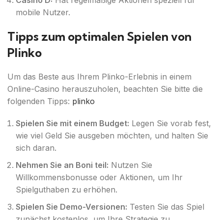
Casino D:
Hat regelmäßige Aktionen speziell für
mobile Nutzer.
Tipps zum optimalen Spielen von
Plinko
Um das Beste aus Ihrem Plinko-Erlebnis in einem
Online-Casino herauszuholen, beachten Sie bitte die
folgenden Tipps:
plinko
Spielen Sie mit einem Budget:
Legen Sie vorab fest,
wie viel Geld Sie ausgeben möchten, und halten Sie
sich daran.
Nehmen Sie an Boni teil:
Nutzen Sie
Willkommensbonusse oder Aktionen, um Ihr
Spielguthaben zu erhöhen.
Spielen Sie Demo-Versionen:
Testen Sie das Spiel
zunächst kostenlos, um Ihre Strategie zu