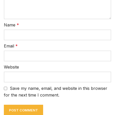
Name
*
Email
*
Website
Save my name, email, and website in this browser
for the next time I comment.