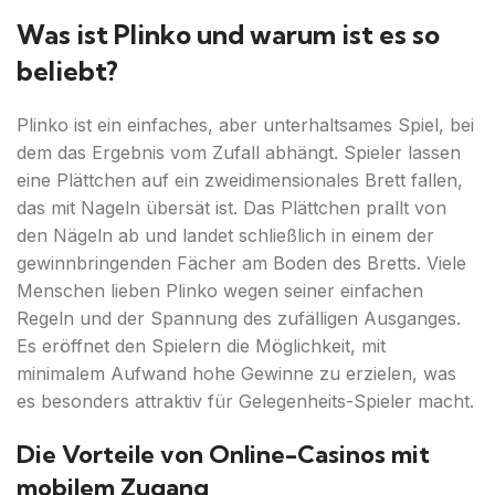
Was ist Plinko und warum ist es so
beliebt?
Plinko ist ein einfaches, aber unterhaltsames Spiel, bei
dem das Ergebnis vom Zufall abhängt. Spieler lassen
eine Plättchen auf ein zweidimensionales Brett fallen,
das mit Nageln übersät ist. Das Plättchen prallt von
den Nägeln ab und landet schließlich in einem der
gewinnbringenden Fächer am Boden des Bretts. Viele
Menschen lieben Plinko wegen seiner einfachen
Regeln und der Spannung des zufälligen Ausganges.
Es eröffnet den Spielern die Möglichkeit, mit
minimalem Aufwand hohe Gewinne zu erzielen, was
es besonders attraktiv für Gelegenheits-Spieler macht.
Die Vorteile von Online-Casinos mit
mobilem Zugang