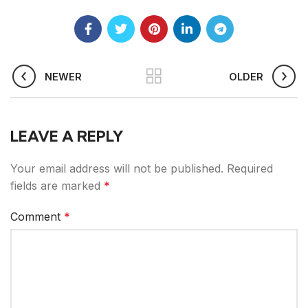
NEWER
OLDER
LEAVE A REPLY
Your email address will not be published.
Required
fields are marked
*
Comment
*