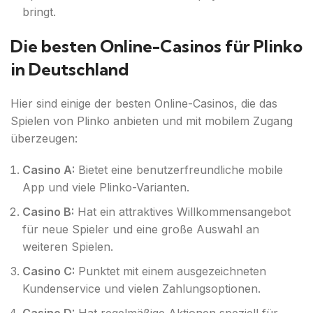
bringt.
Die besten Online-Casinos für Plinko
in Deutschland
Hier sind einige der besten Online-Casinos, die das
Spielen von Plinko anbieten und mit mobilem Zugang
überzeugen:
Casino A:
Bietet eine benutzerfreundliche mobile
App und viele Plinko-Varianten.
Casino B:
Hat ein attraktives Willkommensangebot
für neue Spieler und eine große Auswahl an
weiteren Spielen.
Casino C:
Punktet mit einem ausgezeichneten
Kundenservice und vielen Zahlungsoptionen.