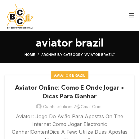
aviator brazil
HOME
ARCHIVE BY CATEGORY "AVIATOR BRAZIL"
AVIATOR BRAZIL
Aviator Online: Como E Onde Jogar +
Dicas Para Ganhar
Giantssolutions7@gmail.com
Aviator: Jogo Do Avião Para Apostas On The
Internet Como Jogar Electronic
Ganhar!ContentDica A Few: Utilize Duas Apostas