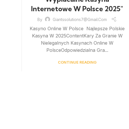
Internetowe W Polsce 2025″
By
Giantssolutions7@gmail.com
Kasyno Online W Polsce ️ Najlepsze Polskie
Kasyna W 2025ContentKary Za Granie W
Nielegalnych Kasynach Online W
PolsceOdpowiedzialna Gra...
CONTINUE READING