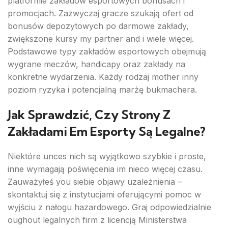
platformie zakładów esportowych bonusach i
promocjach. Zazwyczaj gracze szukają ofert od
bonusów depozytowych po darmowe zakłady,
zwiększone kursy my partner and i wiele więcej.
Podstawowe typy zakładów esportowych obejmują
wygrane meczów, handicapy oraz zakłady na
konkretne wydarzenia. Każdy rodzaj mother inny
poziom ryzyka i potencjalną marżę bukmachera.
Jak Sprawdzić, Czy Strony Z
Zakładami Em Esporty Są Legalne?
Niektóre unces nich są wyjątkowo szybkie i proste,
inne wymagają poświęcenia im nieco więcej czasu.
Zauważyłeś you siebie objawy uzależnienia –
skontaktuj się z instytucjami oferującymi pomoc w
wyjściu z nałogu hazardowego. Graj odpowiedzialnie
oughout legalnych firm z licencją Ministerstwa