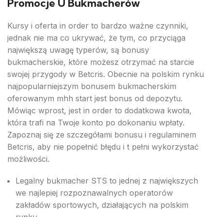
Promocje U Bukmacherów
Kursy i oferta in order to bardzo ważne czynniki,
jednak nie ma co ukrywać, że tym, co przyciąga
największą uwagę typerów, są bonusy
bukmacherskie, które możesz otrzymać na starcie
swojej przygody w Betcris. Obecnie na polskim rynku
najpopularniejszym bonusem bukmacherskim
oferowanym mhh start jest bonus od depozytu.
Mówiąc wprost, jest in order to dodatkowa kwota,
która trafi na Twoje konto po dokonaniu wpłaty.
Zapoznaj się ze szczegółami bonusu i regulaminem
Betcris, aby nie popełnić błędu i t pełni wykorzystać
możliwości.
Legalny bukmacher STS to jednej z największych
we najlepiej rozpoznawalnych operatorów
zakładów sportowych, działających na polskim