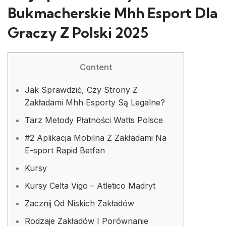
Bukmacherskie Mhh Esport Dla
Graczy Z Polski 2025
Content
Jak Sprawdzić, Czy Strony Z
Zakładami Mhh Esporty Są Legalne?
Tarz Metody Płatności Watts Polsce
#2 Aplikacja Mobilna Z Zakładami Na
E-sport Rapid Betfan
Kursy
Kursy Celta Vigo – Atletico Madryt
Zacznij Od Niskich Zakładów
Rodzaje Zakładów I Porównanie