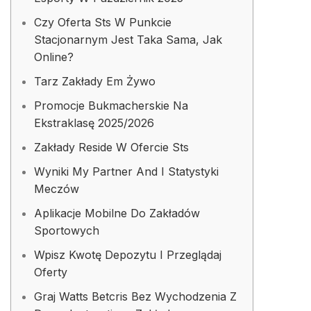
Czy Oferta Sts W Punkcie
Stacjonarnym Jest Taka Sama, Jak
Online?
Tarz Zakłady Em Żywo
Promocje Bukmacherskie Na
Ekstraklasę 2025/2026
Zakłady Reside W Ofercie Sts
Wyniki My Partner And I Statystyki
Meczów
Aplikacje Mobilne Do Zakładów
Sportowych
Wpisz Kwotę Depozytu I Przeglądaj
Oferty
Graj Watts Betcris Bez Wychodzenia Z