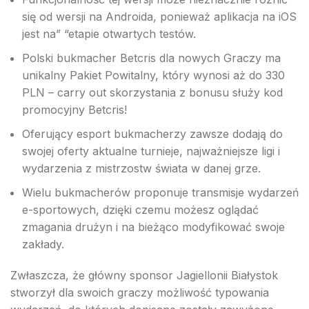
się od wersji na Androida, ponieważ aplikacja na iOS
jest na” “etapie otwartych testów.
Polski bukmacher Betcris dla nowych Graczy ma
unikalny Pakiet Powitalny, który wynosi aż do 330
PLN – carry out skorzystania z bonusu służy kod
promocyjny Betcris!
Oferujący esport bukmacherzy zawsze dodają do
swojej oferty aktualne turnieje, najważniejsze ligi i
wydarzenia z mistrzostw świata w danej grze.
Wielu bukmacherów proponuje transmisje wydarzeń
e-sportowych, dzięki czemu możesz oglądać
zmagania drużyn i na bieżąco modyfikować swoje
zakłady.
Zwłaszcza, że główny sponsor Jagiellonii Białystok
stworzył dla swoich graczy możliwość typowania