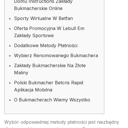
Domu Instructions Zakłady
Bukmacherskie Online
Sporty Wirtualne W Betfan
Oferta Promocyjna W Lebull Em
Zakłady Sportowe
Dodatkowe Metody Płatności
Wybierz Renomowanego Bukmachera
Zakłady Bukmacherskie Na Złote
Maliny
Polski Bukmacher Betcris Rapid
Aplikacja Mobilna
O Bukmacherach Wiemy Wszystko
Wybór odpowiedniej metody płatności jest niezbędny