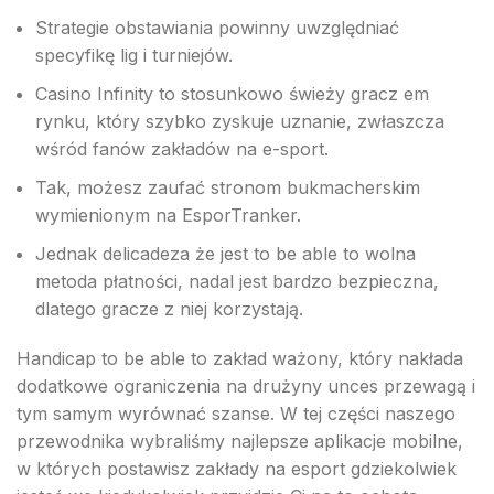
Strategie obstawiania powinny uwzględniać
specyfikę lig i turniejów.
Casino Infinity to stosunkowo świeży gracz em
rynku, który szybko zyskuje uznanie, zwłaszcza
wśród fanów zakładów na e-sport.
Tak, możesz zaufać stronom bukmacherskim
wymienionym na EsporTranker.
Jednak delicadeza że jest to be able to wolna
metoda płatności, nadal jest bardzo bezpieczna,
dlatego gracze z niej korzystają.
Handicap to be able to zakład ważony, który nakłada
dodatkowe ograniczenia na drużyny unces przewagą i
tym samym wyrównać szanse. W tej części naszego
przewodnika wybraliśmy najlepsze aplikacje mobilne,
w których postawisz zakłady na esport gdziekolwiek