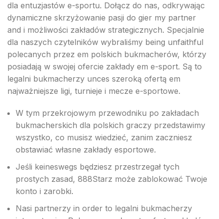
dla entuzjastów e-sportu. Dołącz do nas, odkrywając
dynamiczne skrzyżowanie pasji do gier my partner
and i możliwości zakładów strategicznych. Specjalnie
dla naszych czytelników wybraliśmy being unfaithful
polecanych przez em polskich bukmacherów, którzy
posiadają w swojej ofercie zakłady em e-sport. Są to
legalni bukmacherzy unces szeroką ofertą em
najważniejsze ligi, turnieje i mecze e-sportowe.
W tym przekrojowym przewodniku po zakładach
bukmacherskich dla polskich graczy przedstawimy
wszystko, co musisz wiedzieć, zanim zaczniesz
obstawiać własne zakłady esportowe.
Jeśli keineswegs będziesz przestrzegał tych
prostych zasad, 888Starz może zablokować Twoje
konto i zarobki.
Nasi partnerzy in order to legalni bukmacherzy