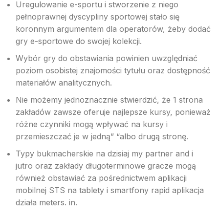
Uregulowanie e-sportu i stworzenie z niego
pełnoprawnej dyscypliny sportowej stało się
koronnym argumentem dla operatorów, żeby dodać
gry e-sportowe do swojej kolekcji.
Wybór gry do obstawiania powinien uwzględniać
poziom osobistej znajomości tytułu oraz dostępność
materiałów analitycznych.
Nie możemy jednoznacznie stwierdzić, że 1 strona
zakładów zawsze oferuje najlepsze kursy, ponieważ
różne czynniki mogą wpływać na kursy i
przemieszczać je w jedną” “albo drugą stronę.
Typy bukmacherskie na dzisiaj my partner and i
jutro oraz zakłady długoterminowe gracze mogą
również obstawiać za pośrednictwem aplikacji
mobilnej STS na tablety i smartfony rapid aplikacja
działa meters. in.