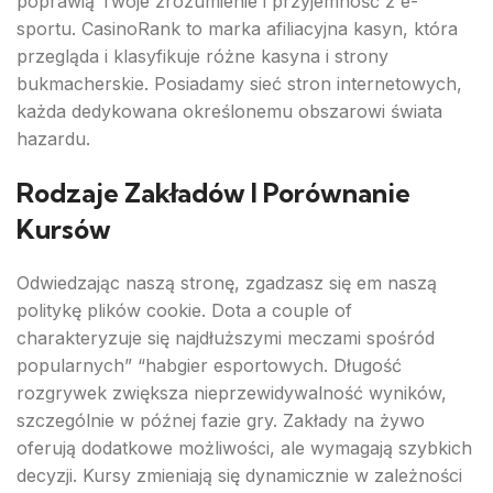
poprawią Twoje zrozumienie i przyjemność z e-
sportu. CasinoRank to marka afiliacyjna kasyn, która
przegląda i klasyfikuje różne kasyna i strony
bukmacherskie. Posiadamy sieć stron internetowych,
każda dedykowana określonemu obszarowi świata
hazardu.
Rodzaje Zakładów I Porównanie
Kursów
Odwiedzając naszą stronę, zgadzasz się em naszą
politykę plików cookie. Dota a couple of
charakteryzuje się najdłuższymi meczami spośród
popularnych” “habgier esportowych. Długość
rozgrywek zwiększa nieprzewidywalność wyników,
szczególnie w późnej fazie gry. Zakłady na żywo
oferują dodatkowe możliwości, ale wymagają szybkich
decyzji. Kursy zmieniają się dynamicznie w zależności