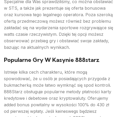
Specjalnie dla Was sprawdziliśmy, co można obstawiać
w STS, a także jak prezentuje się oferta bonusowa
oraz kursowa tego legalnego operatora. Poza szeroką
ofertą przedmeczową możesz również bez problemu
zakładać się na wydarzenia sportowe rozgrywające się
watts czasie rzeczywistym. Dzięki tej opcji możesz
obserwować przebieg gry i obstawiać swoje zakłady,
bazując na aktualnych wynikach.
Popularne Gry W Kasynie 888starz
Istnieje kilka cech charakteru, które mogą
spowodować, że u osób je posiadających przygoda z
bukmacherką może łatwo wymknąć się spod kontroli.
888Starz obsługuje popularne metody płatności karty
kredytowe i debetowe oraz kryptowaluty. Oferujemy
added bonus powitalny w wysokości 100% do 430 zł
od pierwszej wpłaty. Jeśli keineswegs będziesz