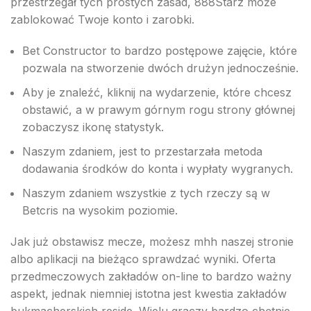
przestrzegał tych prostych zasad, 888Starz może
zablokować Twoje konto i zarobki.
Bet Constructor to bardzo postępowe zajęcie, które
pozwala na stworzenie dwóch drużyn jednocześnie.
Aby je znaleźć, kliknij na wydarzenie, które chcesz
obstawić, a w prawym górnym rogu strony głównej
zobaczysz ikonę statystyk.
Naszym zdaniem, jest to przestarzała metoda
dodawania środków do konta i wypłaty wygranych.
Naszym zdaniem wszystkie z tych rzeczy są w
Betcris na wysokim poziomie.
Jak już obstawisz mecze, możesz mhh naszej stronie
albo aplikacji na bieżąco sprawdzać wyniki. Oferta
przedmeczowych zakładów on-line to bardzo ważny
aspekt, jednak niemniej istotna jest kwestia zakładów