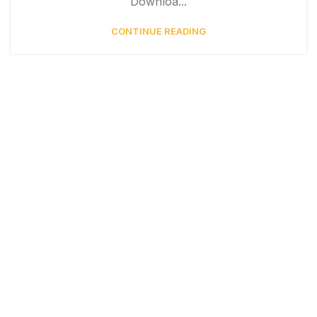
Downloa...
CONTINUE READING