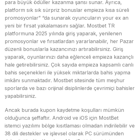
para büyük ödüller kazanma şansı sunar. Ayrıca,
platform sık sık sürpriz bonuslar empieza kısa süreli
promosyonlar” “da sunarak oyuncuların your ex an
yeni bir fırsat yakalamasını sağlar. Mostbet TR
platformuna 2025 yılında giriş yaparak, yenilenen
promosyonlar ve fırsatlardan yararlanabilir, her Pazar
düzenli bonuslarla kazancınızı artırabilirsiniz. Giriş
yaparak, oyunlarınızı daha eğlenceli empieza kazançlı
hale getirebilirsiniz. Çok sayıda empieza kapsamlı canlı
bahis seçenekleri ile yüksek miktarlarda bahis yapma
imkânı sunmaktadır. Mostbet sitesinde tüm meşhur
sporlarda ve bazı orijinal disiplinlerde çevrimiçi bahisler
yapabilirsiniz.
Ancak burada kupon kaydetme koşulları mümkün
olduğunca şeffaftır. Android ve iOS için MostBet
istemci yazılımı bölge kısıtlaması olmadan indirilebilir ve
38 dili destekler ve işlevsel olarak PC sürümünden