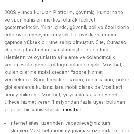
2009 yılında kurulan Platform, çevrimiçi kumarhane
ve spor bahisleri merkezi olarak faaliyet
göstermektedir. Yıllar içinde, güvenli, adil ve özelliklerle
dolu oyun deneyimi sunarak Türkiye’de ve dünya
çapında yüksek bir üne sahip olmuştur. Site, Curacao
eGaming tarafından lisanslanmıştır, bu da tüm
işlemlerin ve oyunların şifreleme ve dolandırıcılık
koruması ile güvenli olduğu anlamına gelir. Mostbet,
kullanıcılarına mobil siteden” “sobre hizmet
vermektedir. Spor bahisleri, casino, canlı casino, poker
gibi alanlarda kullanıcılara mobil olarak da Mostbet’i
deneyebilirsiniz. Mostbet, yr yılında kurulan ve 93
ülkede hizmet veren 1 milyondan fazla üyesi bulunan
popüler bir bahis sitesidir
mostbet
.
İnternet sitesi üzerinden yapabileceğiniz tüm
işlemleri Most bet mobil uygulaması üzerinden sobre