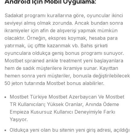
Android Için Mobil Uygulama:
Sadakat programı kurallarına göre, oyuncular ikinci
seviyeyi almış olmak zorunda. Ancak bundan sonra
ikramiyeler için afin de alışverişi yapmak mümkün
olacaktır. Örneğin, ekspres koymak, hesaba para
yatırmak, üç çiftte kazanmak vb. Bahis şirketi
oyunculara oldukça geniş bonus programı sunuyor.
Mostbet sprained ankle treatment yeni başlayanlara
hem de sadık müşterilere ikramiye sunar. Kayıttan
hemen sonra yeni müşteriler, bonusla değiştirilebilecek
50 jeton tutarında Mostbet bonus alabilirler.
Mostbet Türkiye Mostbet Azerbaycan Ve Mostbet
TR Kullanıcıları; Yüksek Oranlar, Anında Ödeme
Empieza Kusursuz Kullanıcı Deneyimiyle Farkı
Yaşıyor.
Oldukça yeni olan bu sitenin yeni giriş adresi, açıldığı