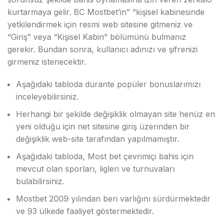
kurtarmaya gelir. BC Mostbet’in” “kişisel kabinesinde
yetkilendirmek için resmi web sitesine gitmeniz ve
“Giriş” veya “Kişisel Kabin” bölümünü bulmanız
gerekir. Bundan sonra, kullanıcı adınızı ve şifrenizi
girmeniz istenecektir.
Aşağıdaki tabloda durante popüler bonuslarımızı
inceleyebilirsiniz.
Herhangi bir şekilde değişiklik olmayan site henüz en
yeni olduğu için net sitesine giriş üzerinden bir
değişiklik web-site tarafından yapılmamıştır.
Aşağıdaki tabloda, Most bet çevrimiçi bahis için
mevcut olan sporları, ligleri ve turnuvaları
bulabilirsiniz.
Mostbet 2009 yılından beri varlığını sürdürmektedir
ve 93 ülkede faaliyet göstermektedir.