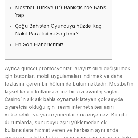
Mostbet Türkiye (tr) Bahisçisinde Bahis
Yap
Çoğu Bahisten Oyuncuya Yüzde Kaç
Nakit Para Iadesi Sağlanır?
En Son Haberlerimiz
Ayrıca güncel promosyonlar, arayüz dilini değiştirmek
için butonlar, mobil uygulamaları indirmek ve daha
fazlasını içeren bir bölüm de bulunmaktadır. Mostbet’in
kişisel kabini kullanıcılarına bir dizi avantaj sağlar.
Casino’in sık sık bahis oynamak isteyen çok sayıda
ziyaretçisi olduğu için, resmi internet sitesi aşırı
yüklenebilir ve yeni oyuncular ona erişemez. Bu gibi
durumlarda, sunucuyu aşırı yüklemeden ek
kullanıcılara hizmet veren ve herkesin aynı anda
sorunsuz şekilde bahis oynamasına izin veren zerkalo