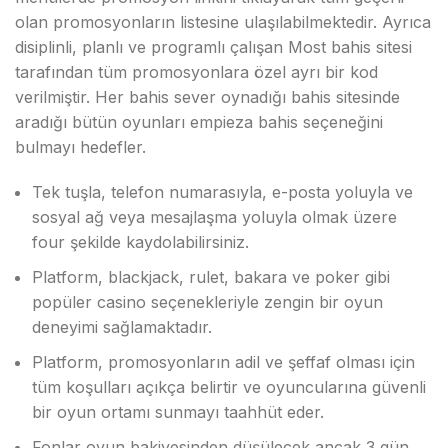
olan promosyonların listesine ulaşılabilmektedir. Ayrıca
disiplinli, planlı ve programlı çalışan Most bahis sitesi
tarafından tüm promosyonlara özel ayrı bir kod
verilmiştir. Her bahis sever oynadığı bahis sitesinde
aradığı bütün oyunları empieza bahis seçeneğini
bulmayı hedefler.
Tek tuşla, telefon numarasıyla, e-posta yoluyla ve
sosyal ağ veya mesajlaşma yoluyla olmak üzere
four şekilde kaydolabilirsiniz.
Platform, blackjack, rulet, bakara ve poker gibi
popüler casino seçenekleriyle zengin bir oyun
deneyimi sağlamaktadır.
Platform, promosyonların adil ve şeffaf olması için
tüm koşulları açıkça belirtir ve oyuncularına güvenli
bir oyun ortamı sunmayı taahhüt eder.
Fonlar oyun bakiyesinden düşülecek ancak 3 gün