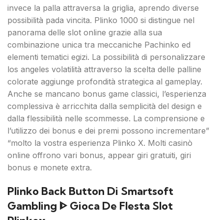
invece la palla attraversa la griglia, aprendo diverse
possibilità pada vincita. Plinko 1000 si distingue nel
panorama delle slot online grazie alla sua
combinazione unica tra meccaniche Pachinko ed
elementi tematici egizi. La possibilità di personalizzare
los angeles volatilità attraverso la scelta delle palline
colorate aggiunge profondità strategica al gameplay.
Anche se mancano bonus game classici, l’esperienza
complessiva è arricchita dalla semplicità del design e
dalla flessibilità nelle scommesse. La comprensione e
l’utilizzo dei bonus e dei premi possono incrementare”
“molto la vostra esperienza Plinko X. Molti casinò
online offrono vari bonus, appear giri gratuiti, giri
bonus e monete extra.
Plinko Back Button Di Smartsoft
Gambling ᐈ Gioca De Flesta Slot