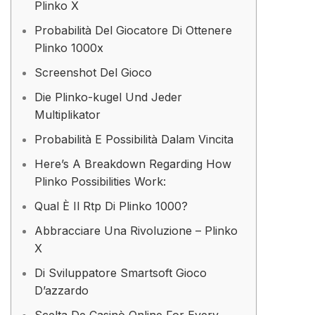
Plinko X
Probabilità Del Giocatore Di Ottenere
Plinko 1000x
Screenshot Del Gioco
Die Plinko-kugel Und Jeder
Multiplikator
Probabilità E Possibilità Dalam Vincita
Here’s A Breakdown Regarding How
Plinko Possibilities Work:
Qual È Il Rtp Di Plinko 1000?
Abbracciare Una Rivoluzione – Plinko
X
Di Sviluppatore Smartsoft Gioco
D’azzardo