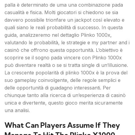
palla è determinato de uma una combinazione pada
casualità e fisica. Molti giocatori si chiedono se sia
davvero possibile trionfare un jackpot così elevato e
quali siano le reali probabilità di successo. In questa
guida, analizzeremo nel dettaglio Plinko 1000x,
valutando le probabilità, le strategie e my partner and i
casinò che offrono questa opportunità. L’obiettivo è
scoprire se il sogno pada vincere con Plinko 1000x
può diventare realtà o se si tratta single di un’illusione.
La crescente popolarità di plinko 1000x è la prova del
suo gameplay coinvolgente, delle regole semplici e
delle opportunità di guadagno interessanti. Per
chiunque tanto alla ricerca di un’esperienza di casinò
unica e divertente, questo gioco merita sicuramente
una analisi.
What Can Players Assume If They