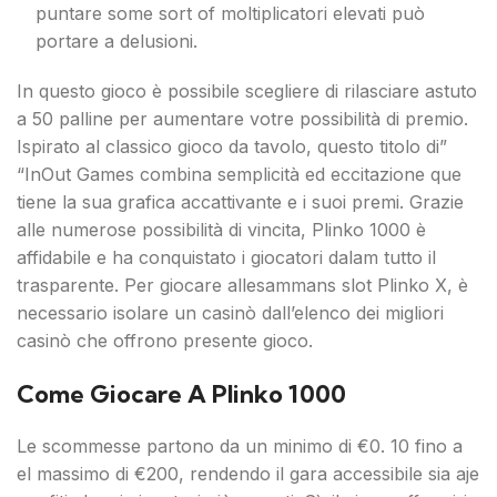
puntare some sort of moltiplicatori elevati può
portare a delusioni.
In questo gioco è possibile scegliere di rilasciare astuto
a 50 palline per aumentare votre possibilità di premio.
Ispirato al classico gioco da tavolo, questo titolo di”
“InOut Games combina semplicità ed eccitazione que
tiene la sua grafica accattivante e i suoi premi. Grazie
alle numerose possibilità di vincita, Plinko 1000 è
affidabile e ha conquistato i giocatori dalam tutto il
trasparente. Per giocare allesammans slot Plinko X, è
necessario isolare un casinò dall’elenco dei migliori
casinò che offrono presente gioco.
Come Giocare A Plinko 1000
Le scommesse partono da un minimo di €0. 10 fino a
el massimo di €200, rendendo il gara accessibile sia aje