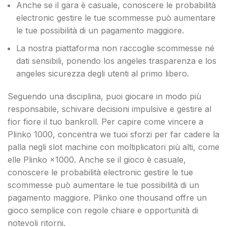
Anche se il gara è casuale, conoscere le probabilità
electronic gestire le tue scommesse può aumentare
le tue possibilità di un pagamento maggiore.
La nostra piattaforma non raccoglie scommesse né
dati sensibili, ponendo los angeles trasparenza e los
angeles sicurezza degli utenti al primo libero.
Seguendo una disciplina, puoi giocare in modo più
responsabile, schivare decisioni impulsive e gestire al
fior fiore il tuo bankroll. Per capire come vincere a
Plinko 1000, concentra we tuoi sforzi per far cadere la
palla negli slot machine con moltiplicatori più alti, come
elle Plinko ×1000. Anche se il gioco è casuale,
conoscere le probabilità electronic gestire le tue
scommesse può aumentare le tue possibilità di un
pagamento maggiore. Plinko one thousand offre un
gioco semplice con regole chiare e opportunità di
notevoli ritorni.