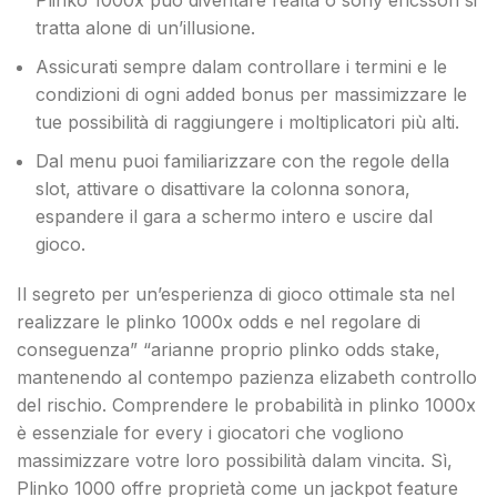
Plinko 1000x può diventare realtà o sony ericsson si
tratta alone di un’illusione.
Assicurati sempre dalam controllare i termini e le
condizioni di ogni added bonus per massimizzare le
tue possibilità di raggiungere i moltiplicatori più alti.
Dal menu puoi familiarizzare con the regole della
slot, attivare o disattivare la colonna sonora,
espandere il gara a schermo intero e uscire dal
gioco.
Il segreto per un’esperienza di gioco ottimale sta nel
realizzare le plinko 1000x odds e nel regolare di
conseguenza” “arianne proprio plinko odds stake,
mantenendo al contempo pazienza elizabeth controllo
del rischio. Comprendere le probabilità in plinko 1000x
è essenziale for every i giocatori che vogliono
massimizzare votre loro possibilità dalam vincita. Sì,
Plinko 1000 offre proprietà come un jackpot feature