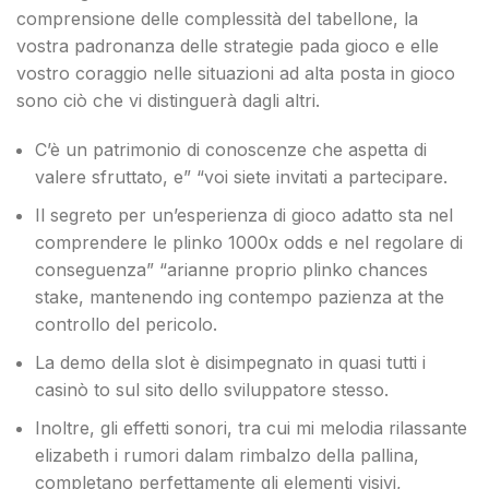
comprensione delle complessità del tabellone, la
vostra padronanza delle strategie pada gioco e elle
vostro coraggio nelle situazioni ad alta posta in gioco
sono ciò che vi distinguerà dagli altri.
C’è un patrimonio di conoscenze che aspetta di
valere sfruttato, e” “voi siete invitati a partecipare.
Il segreto per un’esperienza di gioco adatto sta nel
comprendere le plinko 1000x odds e nel regolare di
conseguenza” “arianne proprio plinko chances
stake, mantenendo ing contempo pazienza at the
controllo del pericolo.
La demo della slot è disimpegnato in quasi tutti i
casinò to sul sito dello sviluppatore stesso.
Inoltre, gli effetti sonori, tra cui mi melodia rilassante
elizabeth i rumori dalam rimbalzo della pallina,
completano perfettamente gli elementi visivi,