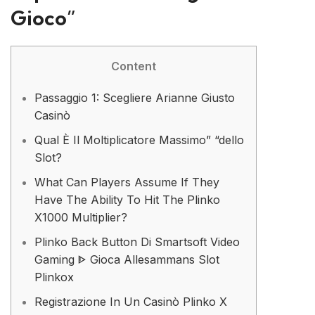
Gioco”
Content
Passaggio 1: Scegliere Arianne Giusto
Casinò
Qual È Il Moltiplicatore Massimo” “dello
Slot?
What Can Players Assume If They
Have The Ability To Hit The Plinko
X1000 Multiplier?
Plinko Back Button Di Smartsoft Video
Gaming ᐈ Gioca Allesammans Slot
Plinkox
Registrazione In Un Casinò Plinko X