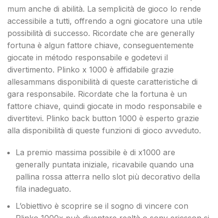
mum anche di abilità. La semplicità de gioco lo rende
accessibile a tutti, offrendo a ogni giocatore una utile
possibilità di successo. Ricordate che are generally
fortuna è algun fattore chiave, conseguentemente
giocate in método responsabile e godetevi il
divertimento. Plinko x 1000 è affidabile grazie
allesammans disponibilità di queste caratteristiche di
gara responsabile. Ricordate che la fortuna è un
fattore chiave, quindi giocate in modo responsabile e
divertitevi. Plinko back button 1000 è esperto grazie
alla disponibilità di queste funzioni di gioco avveduto.
La premio massima possibile è di x1000 are
generally puntata iniziale, ricavabile quando una
pallina rossa atterra nello slot più decorativo della
fila inadeguato.
L’obiettivo è scoprire se il sogno di vincere con