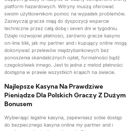
platform hazardowych. Witryny muszą oferować
swoim użytkownikom pomoc na wypadek problemów.
Zazwyczaj gracze mają do dyspozycji wsparcie
techniczne przez całą dobę i seven dni w tygodniu.
Dzięki rozwojowi płatności, zarówno gracze kasyno
on-line blik, jak my partner and i kupujący online mogą
dokonywać przelewów międzybankowych bez
ponoszenia skandalicznych opłat, formalności bądź
czegokolwiek innego. Jest to jedna z metod płatności
dostępna w prawie wszystkich krajach na świecie.
Najlepsze Kasyna Na Prawdziwe
Pieniądze Dla Polskich Graczy Z Dużym
Bonusem
Wybierając legalne kasyna, zapewniasz sobie dostęp
do bezpiecznego kasyna online my partner and i