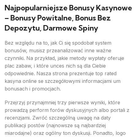
Najpopularniejsze Bonusy Kasynowe
– Bonusy Powitalne, Bonus Bez
Depozytu, Darmowe Spiny
Bez względu na to, jak Ci się spodobał system
bonusów, musisz przeanalizować inne ważne
czynniki. Na przykład, jakie metody wypłaty oferuje
plac zabaw, i które unces nich są dla Ciebie
odpowiednie. Nasza strona prezentuje top rated
kasyna online se szczegółowymi informacjami um
bonusach i promocjach.
Przejrzyj przynajmniej trzy pierwsze wyniki, które
prowadzą perform forów dyskusyjnych albo portali z
recenzjami. Zwróć szczególną uwagę na daty
publikacji postów (najnowsze są najbardziej
miarodajne) oraz ogólny ton dyskusji. Ponadto, logo