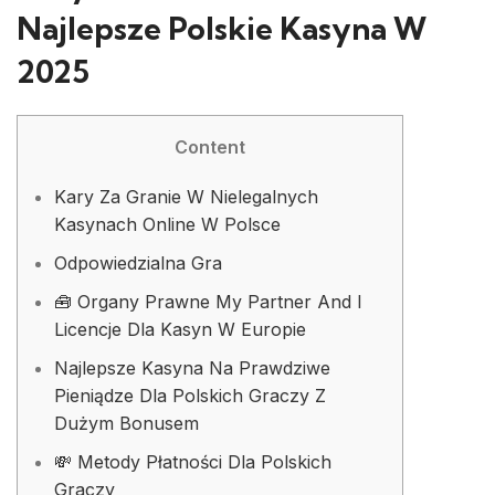
Najlepsze Polskie Kasyna W
2025
Content
Kary Za Granie W Nielegalnych
Kasynach Online W Polsce
Odpowiedzialna Gra
🧰 Organy Prawne My Partner And I
Licencje Dla Kasyn W Europie
Najlepsze Kasyna Na Prawdziwe
Pieniądze Dla Polskich Graczy Z
Dużym Bonusem
💸 Metody Płatności Dla Polskich
Graczy