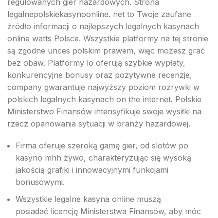
regulowanych gier hazardowych. Strona
legalnepolskiekasynoonline. net to Twoje zaufane
źródło informacji o najlepszych legalnych kasynach
online watts Polsce. Wszystkie platformy na tej stronie
są zgodne unces polskim prawem, więc możesz grać
bez obaw. Platformy lo oferują szybkie wypłaty,
konkurencyjne bonusy oraz pozytywne recenzje,
company gwarantuje najwyższy poziom rozrywki w
polskich legalnych kasynach on the internet. Polskie
Ministerstwo Finansów intensyfikuje swoje wysiłki na
rzecz opanowania sytuacji w branży hazardowej.
Firma oferuje szeroką gamę gier, od slotów po
kasyno mhh żywo, charakteryzując się wysoką
jakością grafiki i innowacyjnymi funkcjami
bonusowymi.
Wszystkie legalne kasyna online muszą
posiadać licencję Ministerstwa Finansów, aby móc