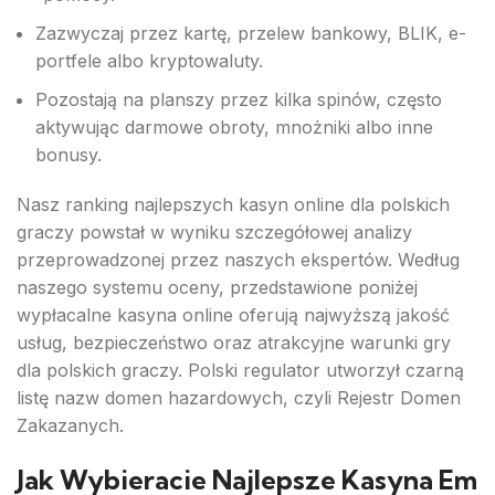
Zazwyczaj przez kartę, przelew bankowy, BLIK, e-
portfele albo kryptowaluty.
Pozostają na planszy przez kilka spinów, często
aktywując darmowe obroty, mnożniki albo inne
bonusy.
Nasz ranking najlepszych kasyn online dla polskich
graczy powstał w wyniku szczegółowej analizy
przeprowadzonej przez naszych ekspertów. Według
naszego systemu oceny, przedstawione poniżej
wypłacalne kasyna online oferują najwyższą jakość
usług, bezpieczeństwo oraz atrakcyjne warunki gry
dla polskich graczy. Polski regulator utworzył czarną
listę nazw domen hazardowych, czyli Rejestr Domen
Zakazanych.
Jak Wybieracie Najlepsze Kasyna Em