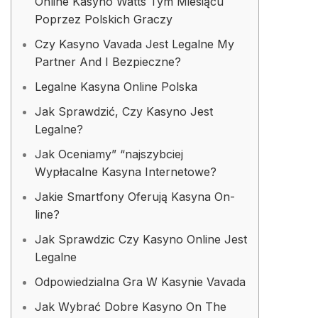
Online Kasyno Watts Tym Miesiącu
Poprzez Polskich Graczy
Czy Kasyno Vavada Jest Legalne My
Partner And I Bezpieczne?
Legalne Kasyna Online Polska
Jak Sprawdzić, Czy Kasyno Jest
Legalne?
Jak Oceniamy” “najszybciej
Wypłacalne Kasyna Internetowe?
Jakie Smartfony Oferują Kasyna On-
line?
Jak Sprawdzic Czy Kasyno Online Jest
Legalne
Odpowiedzialna Gra W Kasynie Vavada
Jak Wybrać Dobre Kasyno On The