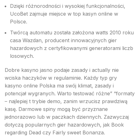
Dzięki różnorodności i wysokiej funkcjonalności,
UcoBet zajmuje miejsce w top kasyn online w
Polsce.
Twórcą automatu została założona watts 2010 roku
casa Wazdan, producent innowacyjnych gier
hazardowych z certyfikowanymi generatorami liczb
losowych.
Dobre kasyno jasno podaje zasady i actually nie
wciska haczyków w regulaminie. Każdy typ gry
kasyno online Polska ma swój klimat, zasady i
potencjał wygranych. Warto testować różne” “formaty
– najlepiej t trybie demo, zanim wrzucisz prawdziwą
kasę. Darmowe spiny mogą być przyznane
jednorazowo lub w paczkach dziennych. Zazwyczaj
dotyczą popularnych gier hazardowych, jak Book
regarding Dead czy Fairly sweet Bonanza.