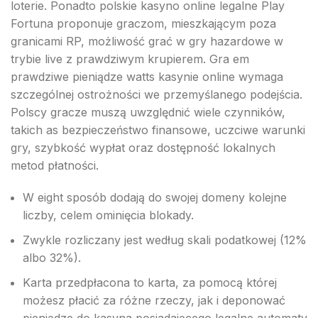
loterie. Ponadto polskie kasyno online legalne Play
Fortuna proponuje graczom, mieszkającym poza
granicami RP, możliwość grać w gry hazardowe w
trybie live z prawdziwym krupierem. Gra em
prawdziwe pieniądze watts kasynie online wymaga
szczególnej ostrożności we przemyślanego podejścia.
Polscy gracze muszą uwzględnić wiele czynników,
takich as bezpieczeństwo finansowe, uczciwe warunki
gry, szybkość wypłat oraz dostępność lokalnych
metod płatności.
W eight sposób dodają do swojej domeny kolejne
liczby, celem ominięcia blokady.
Zwykle rozliczany jest według skali podatkowej (12%
albo 32%).
Karta przedpłacona to karta, za pomocą której
możesz płacić za różne rzeczy, jak i deponować