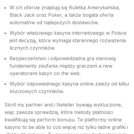
W ich ofercie znajdują się Ruletka Amerykańska,
Black Jack oraz Poker, a także bogata oferta
automatów od najlepszych dostawców.
Wybór właściwego kasyna internetowego w Polsce
jest decyzją, która wymaga starannego rozważenia
licznych czynników.
Bezpieczeństwo i odpowiedzialna gra stanowią
fundamenty zaufania między graczami a new
operatorami kasyn on the web.
Wybór odpowiedniego kasyna online zależy od kilku
kluczowych czynników.
Skrill my partner and i Neteller bywają wykluczone,
więc zawsze sprawdzaj, które metody płatności
kwalifikują się perform bonusu. Te platformy online
kasyno to be able to coś więcej niż tylko ładne grafiki i