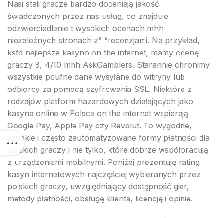
Nasi stali gracze bardzo doceniają jakość
świadczonych przez nas usług, co znajduje
odzwierciedlenie t wysokich ocenach mhh
niezależnych stronach z” “recenzjami. Na przykład,
ksfd najlepsze kasyno on the internet, mamy ocenę
graczy 8, 4/10 mhh AskGamblers. Starannie chronimy
wszystkie poufne dane wysyłane do witryny lub
odbiorcy za pomocą szyfrowania SSL. Niektóre z
rodzajów platform hazardowych działających jako
kasyna online w Polsce on the internet wspierają
Google Pay, Apple Pay czy Revolut. To wygodne,
szybkie i często zautomatyzowane formy płatności dla
polskich graczy i nie tylko, które dobrze współpracują
z urządzeniami mobilnymi. Poniżej prezentuję rating
kasyn internetowych najczęściej wybieranych przez
polskich graczy, uwzględniający dostępność gier,
metody płatności, obsługę klienta, licencję i opinie.