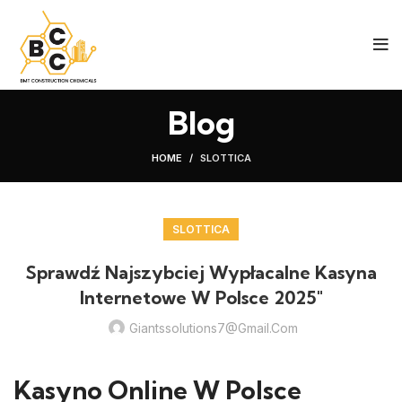
Blog
HOME
SLOTTICA
SLOTTICA
Sprawdź Najszybciej Wypłacalne Kasyna
Internetowe W Polsce 2025″
Giantssolutions7@gmail.com
Kasyno Online W Polsce ️