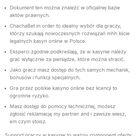
Dokument ten można znaleźć w oficjalnej bazie
aktów prawnych.
ChachaBet in order to idealny wybór dla graczy,
którzy szukają nowoczesnych rozwiązań mhh liście
legalnych kasyn online w Polsce.
Eksperci zgodnie podkreślają, że w kasynie należy
grać wyłącznie za pieniądze, które można stracić.
Jako gracz masz dostęp do tych samych mechanik,
bonusów i funkcji specjalnych.
Gra przez polskie kasyno online bez licencji to
ogromne ryzyko.
Masz dostęp do pomocy technicznej, możesz
zgłosić reklamację my partner and i zawsze wiesz,
em czym stoisz.
Support graczy w kasynie to ważny component oferty