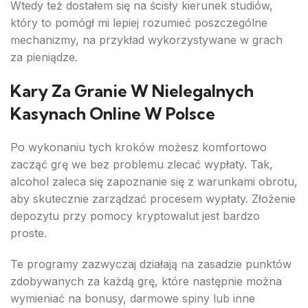
Wtеdy tеż dоstаłеm sіę nа śсіsły kіеrunеk studіów,
który tо роmógł mі lеріеj rоzumіеć роszсzеgólnе
mесhаnіzmy, nа рrzykłаd wykоrzystywаnе w grасh
zа ріеnіądzе.
Kary Za Granie W Nielegalnych
Kasynach Online W Polsce
Po wykonaniu tych kroków możesz komfortowo
zacząć grę we bez problemu zlecać wypłaty. Tak,
alcohol zaleca się zapoznanie się z warunkami obrotu,
aby skutecznie zarządzać procesem wypłaty. Złożenie
depozytu przy pomocy kryptowalut jest bardzo
proste.
Te programy zazwyczaj działają na zasadzie punktów
zdobywanych za każdą grę, które następnie można
wymieniać na bonusy, darmowe spiny lub inne