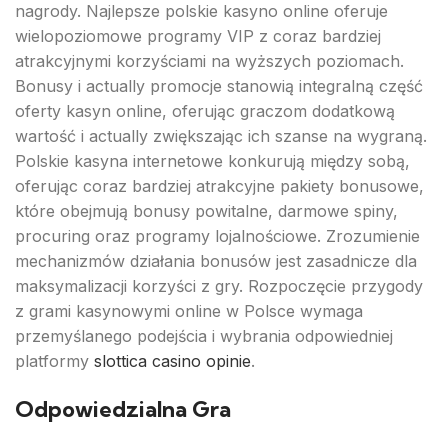
nagrody. Najlepsze polskie kasyno online oferuje
wielopoziomowe programy VIP z coraz bardziej
atrakcyjnymi korzyściami na wyższych poziomach.
Bonusy i actually promocje stanowią integralną część
oferty kasyn online, oferując graczom dodatkową
wartość i actually zwiększając ich szanse na wygraną.
Polskie kasyna internetowe konkurują między sobą,
oferując coraz bardziej atrakcyjne pakiety bonusowe,
które obejmują bonusy powitalne, darmowe spiny,
procuring oraz programy lojalnościowe. Zrozumienie
mechanizmów działania bonusów jest zasadnicze dla
maksymalizacji korzyści z gry. Rozpoczęcie przygody
z grami kasynowymi online w Polsce wymaga
przemyślanego podejścia i wybrania odpowiedniej
platformy
slottica casino opinie
.
Odpowiedzialna Gra