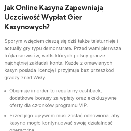
Jak Online Kasyna Zapewniają
Uczciwość Wypłat Gier
Kasynowych?
Sporym wzięciem cieszą się dziś także teleturnieje i
actually gry typu demonstrate. Przed wami pierwsza
trójka serwisów, watts których polscy gracze
najchętniej zakładali konta. Każde z omawianych
kasyn posiada licencję i przyjmuje bez przeszkód
graczy znad Wisły.
Obejmuje in order to regularny cashback,
dodatkowe bonusy za wpłaty oraz ekskluzywne
oferty dla członków programu VIP.
Przed jego upływem musi zostać odnowiona, aby
kasyno mogło kontynuować swoją działalność
operacyjną.