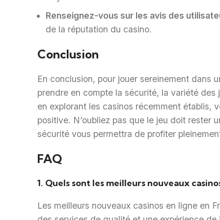
Renseignez-vous sur les avis des utilisate
de la réputation du casino.
Conclusion
En conclusion, pour jouer sereinement dans un
prendre en compte la sécurité, la variété des 
en explorant les casinos récemment établis,
positive. N’oubliez pas que le jeu doit rester
sécurité vous permettra de profiter pleinemen
FAQ
1. Quels sont les meilleurs nouveaux casino
Les meilleurs nouveaux casinos en ligne en Fr
des services de qualité et une expérience de 