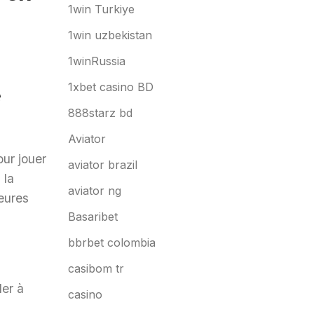
1win Turkiye
1win uzbekistan
1winRussia
1xbet casino BD
e
888starz bd
Aviator
our jouer
aviator brazil
 la
aviator ng
leures
Basaribet
bbrbet colombia
casibom tr
der à
casino