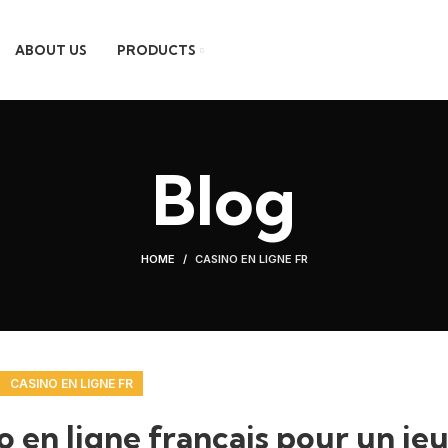
ABOUT US
PRODUCTS
Blog
HOME
CASINO EN LIGNE FR
CASINO EN LIGNE FR
 en ligne français pour un je