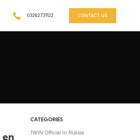
03282731122
CONTACT US
CATEGORIES
1WIN Official In Russia
u en