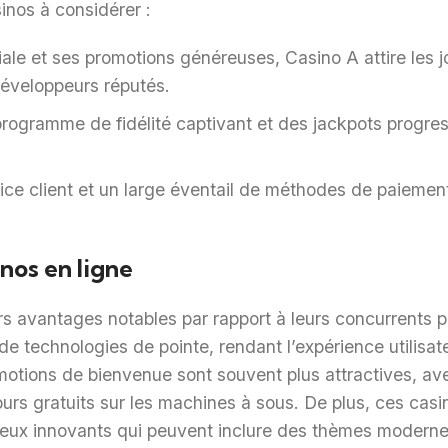
sinos à considérer :
ale et ses promotions généreuses, Casino A attire les 
développeurs réputés.
gramme de fidélité captivant et des jackpots progress
ice client et un large éventail de méthodes de paiement
nos en ligne
rs avantages notables par rapport à leurs concurrents p
de technologies de pointe, rendant l’expérience utilisat
otions de bienvenue sont souvent plus attractives, av
rs gratuits sur les machines à sous. De plus, ces casi
jeux innovants qui peuvent inclure des thèmes moderne