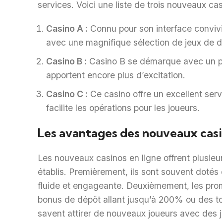
services. Voici une liste de trois nouveaux ca
Casino A :
Connu pour son interface convivi
avec une magnifique sélection de jeux de 
Casino B :
Casino B se démarque avec un pro
apportent encore plus d’excitation.
Casino C :
Ce casino offre un excellent serv
facilite les opérations pour les joueurs.
Les avantages des nouveaux casi
Les nouveaux casinos en ligne offrent plusieu
établis. Premièrement, ils sont souvent dotés 
fluide et engageante. Deuxièmement, les prom
bonus de dépôt allant jusqu’à 200% ou des tou
savent attirer de nouveaux joueurs avec des 