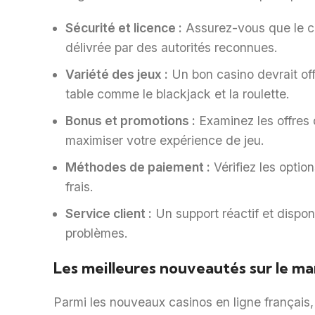
Sécurité et licence :
Assurez-vous que le ca
délivrée par des autorités reconnues.
Variété des jeux :
Un bon casino devrait of
table comme le blackjack et la roulette.
Bonus et promotions :
Examinez les offres 
maximiser votre expérience de jeu.
Méthodes de paiement :
Vérifiez les optio
frais.
Service client :
Un support réactif et dispon
problèmes.
Les meilleures nouveautés sur le m
Parmi les nouveaux casinos en ligne français, c