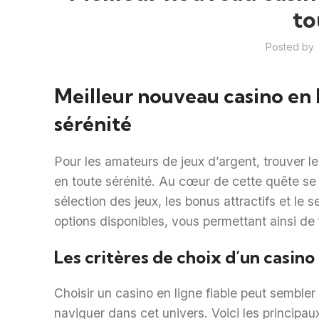
to
Posted by
Meilleur nouveau casino en l
sérénité
Pour les amateurs de jeux d’argent, trouver le
en toute sérénité. Au cœur de cette quête se r
sélection des jeux, les bonus attractifs et le s
options disponibles, vous permettant ainsi de 
Les critères de choix d’un casino
Choisir un casino en ligne fiable peut sembler
naviguer dans cet univers. Voici les principau