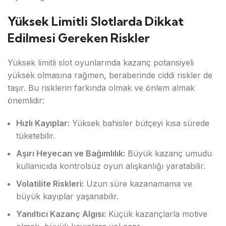
Yüksek Limitli Slotlarda Dikkat
Edilmesi Gereken Riskler
Yüksek limitli slot oyunlarında kazanç potansiyeli
yüksek olmasına rağmen, beraberinde ciddi riskler de
taşır. Bu risklerin farkında olmak ve önlem almak
önemlidir:
Hızlı Kayıplar:
Yüksek bahisler bütçeyi kısa sürede
tüketebilir.
Aşırı Heyecan ve Bağımlılık:
Büyük kazanç umudu
kullanıcıda kontrolsüz oyun alışkanlığı yaratabilir.
Volatilite Riskleri:
Uzun süre kazanamama ve
büyük kayıplar yaşanabilir.
Yanıltıcı Kazanç Algısı:
Küçük kazançlarla motive