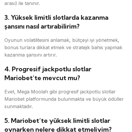
arası) ile tanınır.
3. Yüksek limitli slotlarda kazanma
şansını nasıl artırabilirim?
Oyunun volatilitesini anlamak, bütçeyi iyi yönetmek,
bonus turlara dikkat etmek ve stratejik bahis yapmak
kazanma şansını artırır.
4. Progresif jackpotlu slotlar
Mariobet’te mevcut mu?
Evet, Mega Moolah gibi progresif jackpotlu slotlar
Mariobet platformunda bulunmakta ve büyük ödüller
sunmaktadır.
5. Mariobet’te yüksek limitli slotlar
oynarken nelere dikkat etmeliyim?