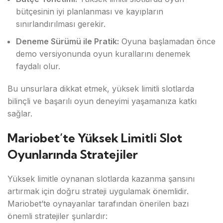
bütçesinin iyi planlanması ve kayıpların
sınırlandırılması gerekir.
Deneme Sürümü ile Pratik:
Oyuna başlamadan önce
demo versiyonunda oyun kurallarını denemek
faydalı olur.
Bu unsurlara dikkat etmek, yüksek limitli slotlarda
bilinçli ve başarılı oyun deneyimi yaşamanıza katkı
sağlar.
Mariobet’te Yüksek Limitli Slot
Oyunlarında Stratejiler
Yüksek limitle oynanan slotlarda kazanma şansını
artırmak için doğru strateji uygulamak önemlidir.
Mariobet’te oynayanlar tarafından önerilen bazı
önemli stratejiler şunlardır: