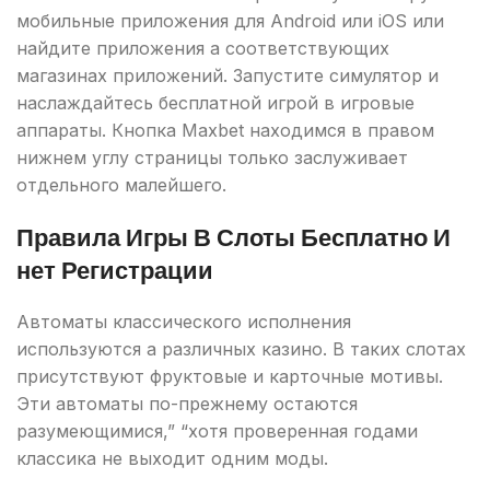
мобильные приложения для Android или iOS или
найдите приложения а соответствующих
магазинах приложений. Запустите симулятор и
наслаждайтесь бесплатной игрой в игровые
аппараты. Кнопка Maxbet находимся в правом
нижнем углу страницы только заслуживает
отдельного малейшего.
Правила Игры В Слоты Бесплатно И
нет Регистрации
Автоматы классического исполнения
используются а различных казино. В таких слотах
присутствуют фруктовые и карточные мотивы.
Эти автоматы по-прежнему остаются
разумеющимися,” “хотя проверенная годами
классика не выходит одним моды.