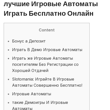
лучшие Игровые Автоматы
Играть Бесплатно Онлайн
Content
Бонус а Депозит
Играть В Демо Игровые Автоматы
Играть же Игровые Автоматы
посетителям Без Регистрации со
Хорошей Отдачей
Slotomania: Играйте В Игровые
Автоматы Совершенно Бесплатно!
Игровые Автоматы
такие Демоигры И Игровые
Автоматы