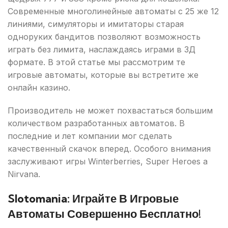
Современные многолинейные автоматы с 25 же 12
линиями, симуляторы и имитаторы старая
одноруких бандитов позволяют возможность
играть без лимита, наслаждаясь играми в 3Д
формате. В этой статье мы рассмотрим те
игровые автоматы, которые вы встретите же
онлайн казино.
Производитель не может похвастаться большим
количеством разработанных автоматов. В
последние и лет компании мог сделать
качественный скачок вперед. Особого внимания
заслуживают игры Winterberries, Super Heroes а
Nirvana.
Slotomania: Играйте В Игровые
Автоматы Совершенно Бесплатно!