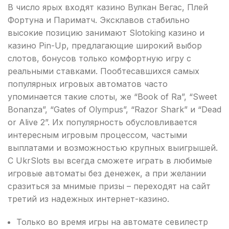
В число ярых входят казино Вулкан Вегас, Плей
Фортуна и Париматч. Эксклавов стабильно
высокие позицию занимают Slotoking казино и
казино Pin-Up, предлагающие широкий выбор
слотов, бонусов только комфортную игру с
реальными ставками. Пообтесавшихся самых
популярных игровых автоматов часто
упоминается такие слоты, же “Book of Ra”, “Sweet
Bonanza”, “Gates of Olympus”, “Razor Shark” и “Dead
or Alive 2”. Их популярность обусловливается
интересным игровым процессом, частыми
выплатами и возможностью крупных выигрышей.
С UkrSlots вы всегда сможете играть в любимые
игровые автоматы без денежек, а при желании
сразиться за мнимые призы – переходят на сайт
третий из надежных интернет-казино.
Только во время игры на автомате севилестр