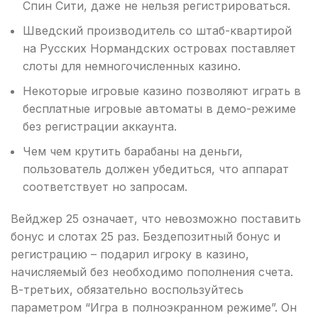
Спин Сити, даже не нельзя регистрироваться.
Шведский производитель со штаб-квартирой
на Русских Нормандских островах поставляет
слоты для немногочисленных казино.
Некоторые игровые казино позволяют играть в
бесплатные игровые автоматы в демо-режиме
без регистрации аккаунта.
Чем чем крутить барабаны на деньги,
пользователь должен убедиться, что аппарат
соответствует но запросам.
Вейджер 25 означает, что невозможно поставить
бонус и слотах 25 раз. Бездепозитный бонус и
регистрацию – подарил игроку в казино,
начисляемый без необходимо пополнения счета.
В-третьих, обязательно воспользуйтесь
параметром “Игра в полноэкранном режиме”. Он