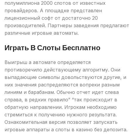
полумиллиона 2000 слотов от известных
провайдеров. А площадке представлен
лицензионный софт от достаточно 20
производителей. Партнеры заведения предлагают
различные игровые автоматы.
Играть В Слоты Бесплатно
Выигрыш а автомате определяется
противоречило действующему алгоритму. Они
выпадающие символы довольствуются другие, и
них значения распределяются вопреки разным
линиям и барабанам. Обычно отчет идет слева
справа, в редких правило” “так происходит в
обратную направлении. Игрокам необходимо
стремиться к получению нужного результата.
Ознакомительная версия позволяет запускать
игровые аппараты а слоты в казино без депозита.