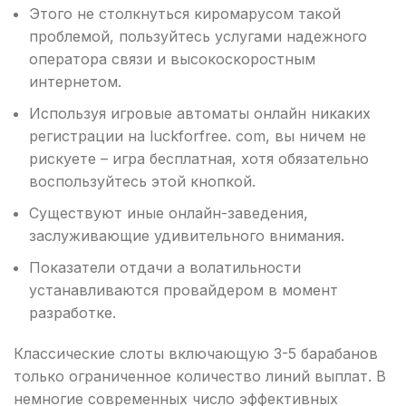
Этого не столкнуться киромарусом такой
проблемой, пользуйтесь услугами надежного
оператора связи и высокоскоростным
интернетом.
Используя игровые автоматы онлайн никаких
регистрации на luckforfree. com, вы ничем не
рискуете – игра бесплатная, хотя обязательно
воспользуйтесь этой кнопкой.
Существуют иные онлайн-заведения,
заслуживающие удивительного внимания.
Показатели отдачи а волатильности
устанавливаются провайдером в момент
разработке.
Классические слоты включающую 3-5 барабанов
только ограниченное количество линий выплат. В
немногие современных число эффективных