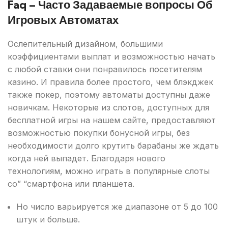
Faq – Часто Задаваемые вопросы Об
Игровых Автоматах
Ослепительный дизайном, большими
коэффициентами выплат и возможностью начать
с любой ставки они понравилось посетителям
казино. И правила более простого, чем блэкджек
также покер, поэтому автоматы доступны даже
новичкам. Некоторые из слотов, доступных для
бесплатной игры на нашем сайте, предоставляют
возможностью покупки бонусной игры, без
необходимости долго крутить барабаны же ждать
когда ней выпадет. Благодаря нового
технологиям, можно играть в популярные слоты
со” “смартфона или планшета.
Но число варьируется же диапазоне от 5 до 100
штук и больше.