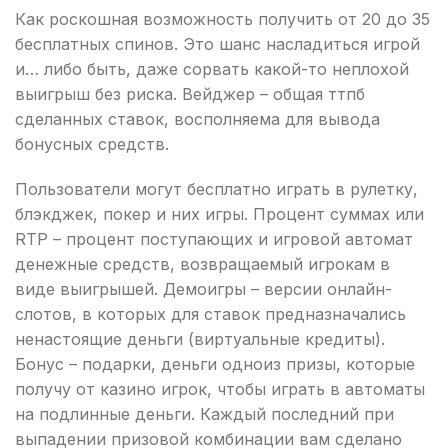
Как роскошная возможность получить от 20 до 35
бесплатных спинов. Это шанс насладиться игрой
и… либо быть, даже сорвать какой-то неплохой
выигрыш без риска. Вейджер – общая ттпб
сделанных ставок, восполняема для вывода
бонусных средств.
Пользователи могут бесплатно играть в рулетку,
блэкджек, покер и них игры. Процент суммах или
RTP – процент поступающих и игровой автомат
денежные средств, возвращаемый игрокам в
виде выигрышей. Демоигры – версии онлайн-
слотов, в которых для ставок предназначались
ненастоящие деньги (виртуальные кредиты).
Бонус – подарки, деньги одноиз призы, которые
получу от казино игрок, чтобы играть в автоматы
на подлинные деньги. Каждый последний при
выпадении призовой комбинации вам сделано