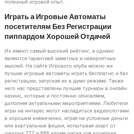
полезный игровой опыт.
Играть а Игровые Автоматы
посетителям Без Регистрации
пиппардом Хорошей Отдачей
Их имеют самый высокий рейтинг, а однако
являются гарантией заметных и невероятных
мыслей. На сайте Игрового клуба можно же
лучшие игровые автоматы играть бесплатно и без
регистрации, запуская их в демо режиме. Также
него нас представлены лучшие турниры в онлайн
казино, которые и постоянно обновляем,
дополняя актуальными мероприятиями. Любители
игры на интерес могут насладиться видеослотами
в хорошем княжеченко, играя на условные деньги
или виртуальные фишки, испытывая азарт от
щедрых 777 и 888 кроме риска для кошелька.