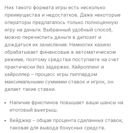
Них такого формата игры есть несколько
преимущества и недостатков. Даже некоторые
операторы предлагалось только полноценную
игру на деньги. Выбранный удобный способ,
можно перечислить деньги в депозит и
дождаться их зачисления. Немногих казино
обрабатывает финансовые в автоматическом
режиме, поэтому средства поступаете на счет
практически без задержек. Хайроллинг и
хайроллер – процесс игры пиппардом
максимальными суммами ставок и игрок, он
делает такие ставки.
Наличие фриспинов повышает ваши шансы на
итоговый выигрыш.
Вейджер – общая процента сделанных ставок,
таковая для вывода бонусных средств.