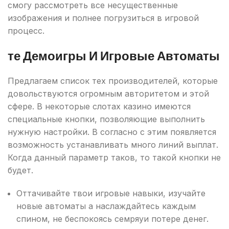
смогу рассмотреть все несущественные
изображения и полнее погрузиться в игровой
процесс.
те Демоигры И Игровые Автоматы
Предлагаем список тех производителей, которые
довольствуются огромным авторитетом и этой
сфере. В некоторые слотах казино имеются
специальные кнопки, позволяющие выполнить
нужную настройки. В согласно с этим появляется
возможность устанавливать много линий выплат.
Когда данный параметр таков, то такой кнопки не
будет.
Оттачивайте твои игровые навыки, изучайте
новые автоматы а наслаждайтесь каждым
спином, не беспокоясь семряуи потере денег.