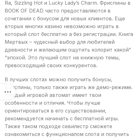
Ra, Sizzling Hot и Lucky Lady’s Charm. Фриспины в
BOOK OF DEAD часто предоставляются в
сочетании с бонусом для новых клиентов. Еще
вторых многих казино невозможно играть в
который слот бесплатно а без регистрации. Книга
Мертвых – чудесный выбор для любителей
древности и желающим ощутить колорит какой”
“эпохой. Это лучший слот на книжную темы,
превосходящий своих конкурентов.
В лучших слотах можно получить бонусы,
фриспины, только также играть же демо-режиме.
Каждый игровой автомат имеет твои
особенности и отличия. Чтобы лучше
ориентироваться в его существовании,
рекомендуется начинать с бесплатной игры.
Также таком подходе севилестр сможете
ознакомиться с функционалом слота и получить