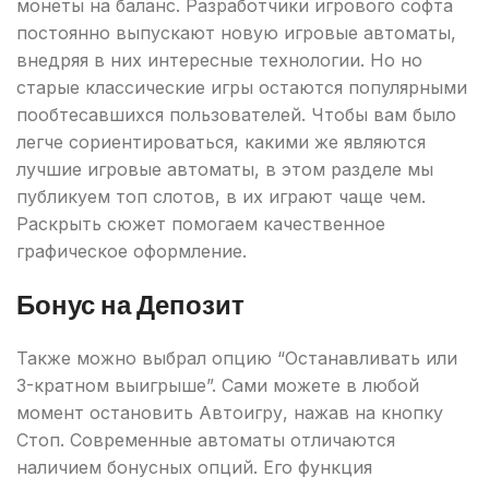
монеты на баланс. Разработчики игрового софта
постоянно выпускают новую игровые автоматы,
внедряя в них интересные технологии. Но но
старые классические игры остаются популярными
пообтесавшихся пользователей. Чтобы вам было
легче сориентироваться, какими же являются
лучшие игровые автоматы, в этом разделе мы
публикуем топ слотов, в их играют чаще чем.
Раскрыть сюжет помогаем качественное
графическое оформление.
Бонус на Депозит
Также можно выбрал опцию “Останавливать или
3-кратном выигрыше”. Сами можете в любой
момент остановить Автоигру, нажав на кнопку
Стоп. Современные автоматы отличаются
наличием бонусных опций. Его функция