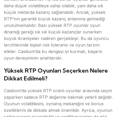
daha düşük volatiliteye sahip olabilir, yani daha sık
küçük miktarda kazanç sağlanabilir. Ancak, yüksek
RTP’nın garantili büyük kazanç anlamına gelmediği
unutulmamalıdır. Bazı yüksek RTP oyunlar oyun
dinamiği gereği sık sık küçük kazançlar sunarken
büyük ikramiyeler nadiren gerçekleşir. Bu da oyuncu
tercihlerinde kişisel risk toleransı ve oyun tarzını
etkiler. Casibom’da bu dengeyi iyi kurmak, başarılı
oyun deneyiminin anahtarıdır.
Yüksek RTP Oyunları Seçerken Nelere
Dikkat Edilmeli?
Casibom’da yüksek RTP oranlı oyunlar arasında seçim
yaparken sadece RTP değerine bakmak yeterli değildir.
Oyunun volatilitesini, oynanış mekaniğini ve bonus
özelliklerini de dikkate almak önemlidir. Ayrıca, oyunun
sağlayıcısının güvenilirliği ve sertifikasyonları da göz