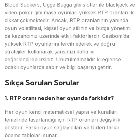
Blood Suckers, Ugga Bugga gibi slotlar ile blackjack ve
video poker gibi masa oyunları yüksek RTP oranları ile
dikkat çekmektedir. Ancak, RTP oranlarının yanında
oyun volatilitesi, kişisel oyun stiliniz ve bütçe yönetimi
de kazancınız üzerinde etkili faktörlerdir. Casibom’da
yüksek RTP oyunlarını tercih ederek ve doğru
stratejiler kullanarak şansınızı daha iyi
değerlendirebilirsiniz. Unutulmamalıdır ki eğlence
odaklı oyunlarda sabır ve bilgi başarıyı getirir.
Sıkça Sorulan Sorular
1. RTP oranı neden her oyunda farklıdır?
Her oyun kendi matematiksel yapısı ve kuralları
temelinde tasarlandığı için RTP oranları değişiklik
gösterir. Farklı oyun sağlayıcıları ve türleri farklı
ödeme tabloları sunar.