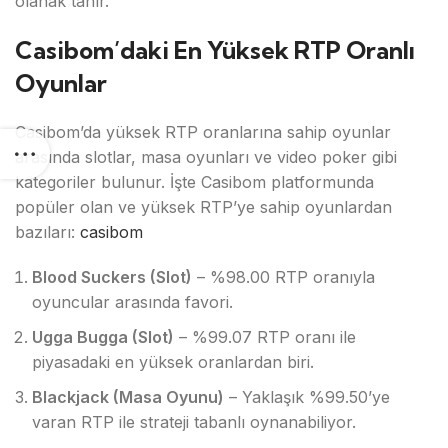
olanak tanır.
Casibom’daki En Yüksek RTP Oranlı
Oyunlar
Casibom’da yüksek RTP oranlarına sahip oyunlar
arasında slotlar, masa oyunları ve video poker gibi
kategoriler bulunur. İşte Casibom platformunda
popüler olan ve yüksek RTP’ye sahip oyunlardan
bazıları:
casibom
Blood Suckers (Slot)
– %98.00 RTP oranıyla
oyuncular arasında favori.
Ugga Bugga (Slot)
– %99.07 RTP oranı ile
piyasadaki en yüksek oranlardan biri.
Blackjack (Masa Oyunu)
– Yaklaşık %99.50’ye
varan RTP ile strateji tabanlı oynanabiliyor.