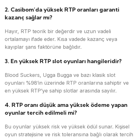
2. Casibom’da yüksek RTP oranları garanti
kazanç sağlar mı?
Hayır, RTP teorik bir değerdir ve uzun vadeli
ortalamayı ifade eder. Kısa vadede kazanç veya
kayıplar şans faktörüne bağlıdır.
3. En yüksek RTP slot oyunları hangileridir?
Blood Suckers, Ugga Bugga ve bazı klasik slot
oyunları %98’in üzerinde RTP oranlarına sahiptir ve
en yüksek RTP’ye sahip slotlar arasında sayılır.
4. RTP oranı düşük ama yüksek ödeme yapan
oyunlar tercih edilmeli mi?
Bu oyunlar yüksek risk ve yüksek ödül sunar. Kişisel
oyun stratejisine ve risk toleransına bağlı olarak tercih