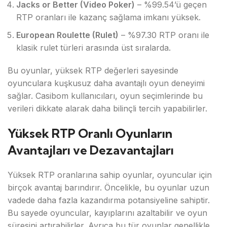
Jacks or Better (Video Poker)
– %99.54’ü geçen
RTP oranları ile kazanç sağlama imkanı yüksek.
European Roulette (Rulet)
– %97.30 RTP oranı ile
klasik rulet türleri arasında üst sıralarda.
Bu oyunlar, yüksek RTP değerleri sayesinde
oyunculara kuşkusuz daha avantajlı oyun deneyimi
sağlar. Casibom kullanıcıları, oyun seçimlerinde bu
verileri dikkate alarak daha bilinçli tercih yapabilirler.
Yüksek RTP Oranlı Oyunların
Avantajları ve Dezavantajları
Yüksek RTP oranlarına sahip oyunlar, oyuncular için
birçok avantaj barındırır. Öncelikle, bu oyunlar uzun
vadede daha fazla kazandırma potansiyeline sahiptir.
Bu sayede oyuncular, kayıplarını azaltabilir ve oyun
süresini artırabilirler. Ayrıca bu tür oyunlar genellikle