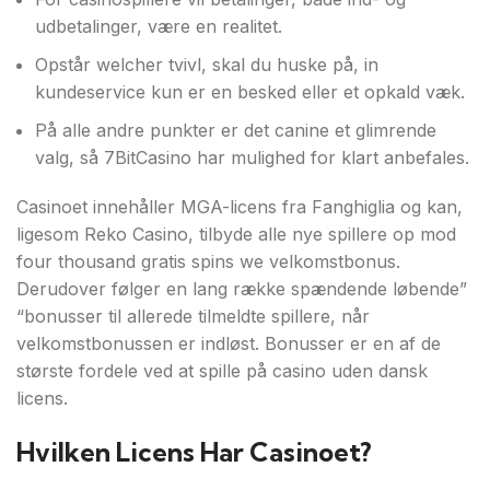
udbetalinger, være en realitet.
Opstår welcher tvivl, skal du huske på, in
kundeservice kun er en besked eller et opkald væk.
På alle andre punkter er det canine et glimrende
valg, så 7BitCasino har mulighed for klart anbefales.
Casinoet innehåller MGA-licens fra Fanghiglia og kan,
ligesom Reko Casino, tilbyde alle nye spillere op mod
four thousand gratis spins we velkomstbonus.
Derudover følger en lang række spændende løbende”
“bonusser til allerede tilmeldte spillere, når
velkomstbonussen er indløst. Bonusser er en af de
største fordele ved at spille på casino uden dansk
licens.
Hvilken Licens Har Casinoet?