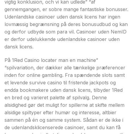
vigtig konklusion, och vi kan udlede” “af
gennemgangen, er sobre mange fantastiske bonusser.
Udenlandske casinoer uden dansk licens har ingen
lovmæssig begrænsning på deres bonusudbud og kan
og derfor udbyde som para vil. Casinoer uden NemID
er derfor udelukkende udenlandske casinoer uden
dansk licens.
På 1Red Casino locater man en machine”
“spilvariation, der dækker alle tænkelige præferencer
inden for online gambling. Fra spændende slots samt
et levende survive casino til fristende jackpots og
endda bookmakere uden dansk licens, tilbyder 1Red
en bred og varieret palette af spilvalg. Denne
alsidighed gør det muligt for spillerne at skifte mellem
alsidige spiltyper efter humør og interesse, altbier
sammen på én og samme system. Sådan er de ikke i
de udenlandsklicenserede casinoer, samt du kan få