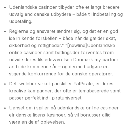
Udenlandske casinoer tilbyder ofte et langt bredere
udvalg end danske udbydere – både til indbetaling og
udbetaling.
Reglerne og ansvaret ændrer sig, og det er en god
idé in kende forskellen – både når de gælder skat,
sikkerhed og rettigheder.” “[newline]Udenlandske
online casinoer samt bettingsider forventes from
udvide deres tilstedeværelse i Danmark my partner
and i de kommende år – og dermed udgøre en
stigende konkurrence for de danske operatører.
Det, welcher virkelig adskiller FatPirate, er deres
kreative kampagner, der ofte er temabaserede samt
passer perfekt ind i piratuniverset.
Uanset om i spiller på udenlandske online casinoer
elr danske licens-kasinoer, så vil bonusser altid
være en de af oplevelsen.