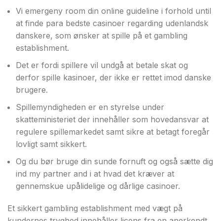
Vi emergeny room din online guideline i forhold until
at finde para bedste casinoer regarding udenlandsk
danskere, som ønsker at spille på et gambling
establishment.
Det er fordi spillere vil undgå at betale skat og
derfor spille kasinoer, der ikke er rettet imod danske
brugere.
Spillemyndigheden er en styrelse under
skatteministeriet der innehåller som hovedansvar at
regulere spillemarkedet samt sikre at betagt foregår
lovligt samt sikkert.
Og du bør bruge din sunde fornuft og også sætte dig
ind my partner and i at hvad det kræver at
gennemskue upålidelige og dårlige casinoer.
Et sikkert gambling establishment med vægt på
kundernes tryghed innehåller licens fra en anerkendt