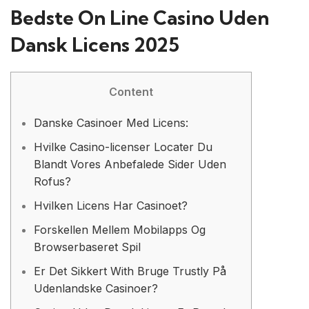
Bedste On Line Casino Uden
Dansk Licens 2025
Content
Danske Casinoer Med Licens:
Hvilke Casino-licenser Locater Du
Blandt Vores Anbefalede Sider Uden
Rofus?
Hvilken Licens Har Casinoet?
Forskellen Mellem Mobilapps Og
Browserbaseret Spil
Er Det Sikkert With Bruge Trustly På
Udenlandske Casinoer?