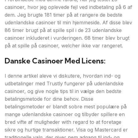
casinoer, hvor jeg oplevede fejl ved indbetaling på 6 af
dem. Jeg brugte 181 timer på at rangere de bedste
udenlandske сasinoer til min hjemmeside. Af disse blev
86 timer brugt på at spille spil i de 23 udenlandske
сasinoer inkluderet i vurderingen. 68 timer blev brugt
på at spille på сasinoer, welcher ikke var rangeret.
Danske Casinoer Med Licens:
I denne artikel aleve vi diskutere, hvordan ind- og
udbetalinger med Trustly fungerer på udenlandske
casinoer, og give nogle tips til in vælge den bedste
betalingsmetode for dine behov. Disse
betalingsmetoder er blandt sobre mest populære på
mange udenlandske casinoer og tilbyder spillere en
bred vifte af muligheder with regard to at foretage
sikre og hurtige transaktioner. Visa og Mastercard er
traditionelle valg, der giver nem adgang til ind- og