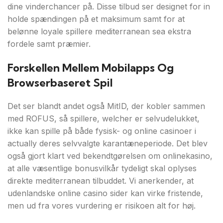
dine vinderchancer på. Disse tilbud ser designet for in
holde spændingen på et maksimum samt for at
belønne loyale spillere mediterranean sea ekstra
fordele samt præmier.
Forskellen Mellem Mobilapps Og
Browserbaseret Spil
Det ser blandt andet også MitID, der kobler sammen
med ROFUS, så spillere, welcher er selvudelukket,
ikke kan spille på både fysisk- og online casinoer i
actually deres selvvalgte karantæneperiode. Det blev
også gjort klart ved bekendtgørelsen om onlinekasino,
at alle væsentlige bonusvilkår tydeligt skal oplyses
direkte mediterranean tilbuddet. Vi anerkender, at
udenlandske online casino sider kan virke fristende,
men ud fra vores vurdering er risikoen alt for høj.