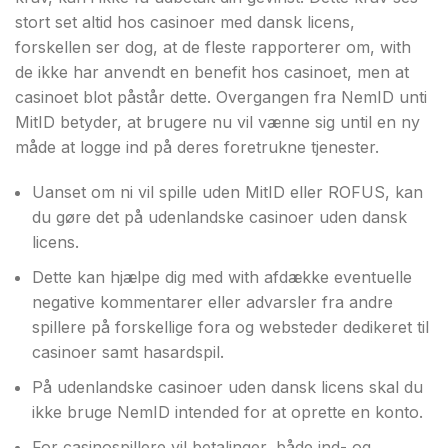
stort set altid hos casinoer med dansk licens,
forskellen ser dog, at de fleste rapporterer om, with
de ikke har anvendt en benefit hos casinoet, men at
casinoet blot påstår dette. Overgangen fra NemID unti
MitID betyder, at brugere nu vil vænne sig until en ny
måde at logge ind på deres foretrukne tjenester.
Uanset om ni vil spille uden MitID eller ROFUS, kan
du gøre det på udenlandske casinoer uden dansk
licens.
Dette kan hjælpe dig med with afdække eventuelle
negative kommentarer eller advarsler fra andre
spillere på forskellige fora og websteder dedikeret til
casinoer samt hasardspil.
På udenlandske casinoer uden dansk licens skal du
ikke bruge NemID intended for at oprette en konto.
For casinospillere vil betalinger, både ind- og