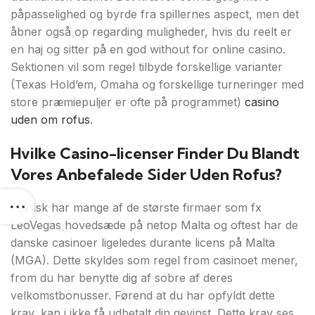
påpasselighed og byrde fra spillernes aspect, men det
åbner også op regarding muligheder, hvis du reelt er
en haj og sitter på en god without for online casino.
Sektionen vil som regel tilbyde forskellige varianter
(Texas Hold’em, Omaha og forskellige turneringer med
store præmiepuljer er ofte på programmet)
casino
uden om rofus
.
Hvilke Casino-licenser Finder Du Blandt
Vores Anbefalede Sider Uden Rofus?
Faktisk har mange af de største firmaer som fx
LeoVegas hovedsæde på netop Malta og oftest har de
danske casinoer ligeledes durante licens på Malta
(MGA). Dette skyldes som regel from casinoet mener,
from du har benytte dig af sobre af deres
velkomstbonusser. Førend at du har opfyldt dette
krav, kan i ikke få udbetalt din gevinst. Dette krav ses