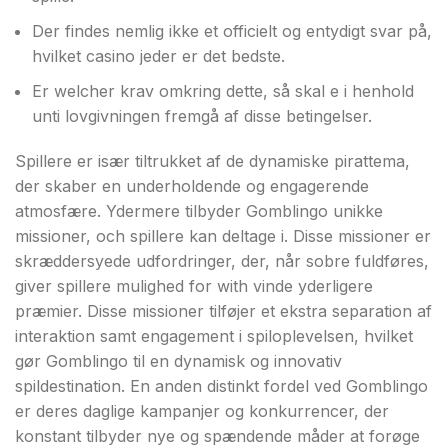
Der findes nemlig ikke et officielt og entydigt svar på,
hvilket casino jeder er det bedste.
Er welcher krav omkring dette, så skal e i henhold
unti lovgivningen fremgå af disse betingelser.
Spillere er især tiltrukket af de dynamiske pirattema,
der skaber en underholdende og engagerende
atmosfære. Ydermere tilbyder Gomblingo unikke
missioner, och spillere kan deltage i. Disse missioner er
skræddersyede udfordringer, der, når sobre fuldføres,
giver spillere mulighed for with vinde yderligere
præmier. Disse missioner tilføjer et ekstra separation af
interaktion samt engagement i spiloplevelsen, hvilket
gør Gomblingo til en dynamisk og innovativ
spildestination. En anden distinkt fordel ved Gomblingo
er deres daglige kampanjer og konkurrencer, der
konstant tilbyder nye og spændende måder at forøge