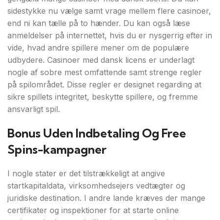
sidestykke nu vælge samt vrage mellem flere casinoer,
end ni kan tælle på to hænder. Du kan også læse
anmeldelser på internettet, hvis du er nysgerrig efter in
vide, hvad andre spillere mener om de populære
udbydere. Casinoer med dansk licens er underlagt
nogle af sobre mest omfattende samt strenge regler
på spilområdet. Disse regler er designet regarding at
sikre spillets integritet, beskytte spillere, og fremme
ansvarligt spil.
Bonus Uden Indbetaling Og Free
Spins-kampagner
I nogle stater er det tilstrækkeligt at angive
startkapitaldata, virksomhedsejers vedtægter og
juridiske destination. I andre lande kræves der mange
certifikater og inspektioner for at starte online