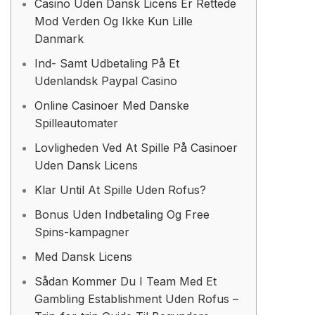
Casino Uden Dansk Licens Er Rettede
Mod Verden Og Ikke Kun Lille
Danmark
Ind- Samt Udbetaling På Et
Udenlandsk Paypal Casino
Online Casinoer Med Danske
Spilleautomater
Lovligheden Ved At Spille På Casinoer
Uden Dansk Licens
Klar Until At Spille Uden Rofus?
Bonus Uden Indbetaling Og Free
Spins-kampagner
Med Dansk Licens
Sådan Kommer Du I Team Med Et
Gambling Establishment Uden Rofus –